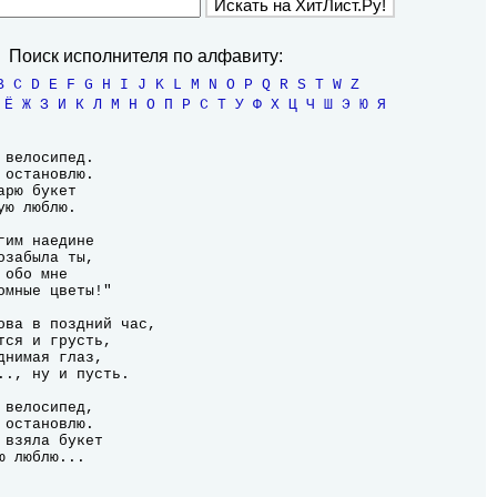
Поиск исполнителя по алфавиту:
B
C
D
E
F
G
H
I
J
K
L
M
N
O
P
Q
R
S
T
W
Z
Ё
Ж
З
И
К
Л
М
Н
О
П
Р
С
Т
У
Ф
Х
Ц
Ч
Ш
Э
Ю
Я
велосипед.

остановлю.

рю букет

ю люблю.

им наедине

забыла ты,

обо мне

мные цветы!"

ова в поздний час,

ся и грусть,

нимая глаз,

.., ну и пусть.

велосипед,

остановлю.

взяла букет

ю люблю...