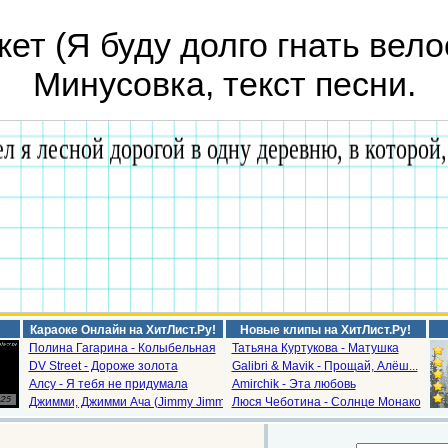
ет (Я буду долго гнать вел
Минусовка, текст песни.
Караоке Онлайн на ХитЛист.Ру!
Новые клипы на ХитЛист.Ру!
Полина Гагарина - Колыбельная
Татьяна Куртукова - Матушка
DV Street - Дороже золота
Galibri & Mavik - Прощай, Алёш...
Алсу - Я тебя не придумала
Amirchik - Эта любовь
Джимми, Джимми Ача (Jimmy Jimm...
Люся Чеботина - Солнце Монако