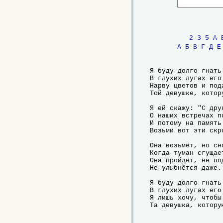
2
3
5
A
А
Б
В
Г
Д
Е
Я буду долго гнать 
В глухих лугах его 
Нарву цветов и пода
Той девушке, котору
Я ей скажу: "С друг
О наших встречах по
И потому на память 
Возьми вот эти скро
Она возьмёт, но сн
Когда туман сгущает
Она пройдёт, не под
Не улыбнётся даже.
Я буду долго гнать 
В глухих лугах его 
Я лишь хочу, чтобы 
Та девушка, котору