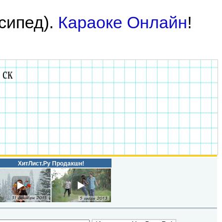
осипед).
Караоке Онлайн
!
ХитЛист.Ру Продакшн!