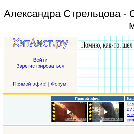
Александра Стрельцова - 
м
Войти
Зарегистрироваться
Прямой эфир!
|
Форум!
Прямой эфир!
Кар
Пол
DV S
Алс
Викт