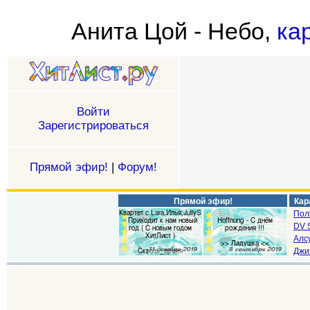
Анита Цой - Небо,
ка
Войти
Зарегистрироваться
Прямой эфир!
|
Форум!
Прямой эфир!
Кар
Пол
DV S
Алс
Джи