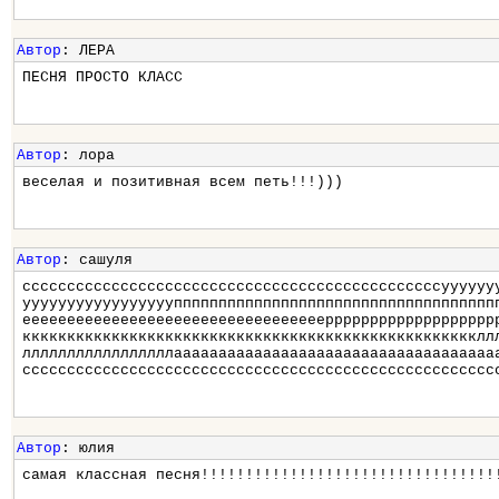
Автор
: ЛЕРА
ПЕСНЯ ПРОСТО КЛАСС
Автор
: лора
веселая и позитивная всем петь!!!)))
Автор
: сашуля
сссссссссссссссссссссссссссссссссссссссссссссссуууууу
ууууууууууууууууупппппппппппппппппппппппппппппппппппп
ееееееееееееееееееееееееееееееееееррррррррррррррррррр
ккккккккккккккккккккккккккккккккккккккккккккккккккклл
лллллллллллллллллаааааааааааааааааааааааааааааааааааа
ссссссссссссссссссссссссссссссссссссссссссссссссссссс
Автор
: юлия
самая классная песня!!!!!!!!!!!!!!!!!!!!!!!!!!!!!!!!!