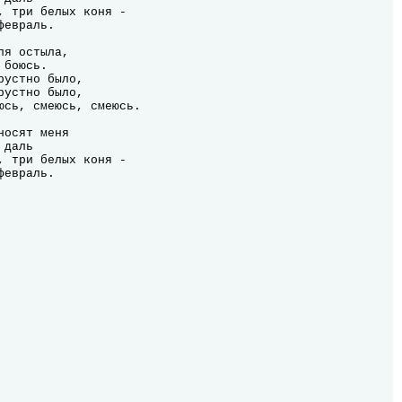
, три белых коня -

евраль.

я остыла,

боюсь.

устно было,

устно было,

юсь, смеюсь, смеюсь.

осят меня

даль

, три белых коня -

февраль.