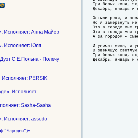
Три белых коня, эх
Декабрь, январь и ф
Остыли реки, и земл
Но я замерзнуть не 
Это в городе мне гр
». Исполняет: Анна Майер
Это в городе мне гр
А за городом - сме
». Исполняет: Юля
И уносят меня, и ун
В звенящую светлую 
Три белых коня, эх
 Дуэт С.Е.Польна - Полечу
Декабрь, январь и 
. Исполняет: PERSIK
ge». Исполняет:
сполняет: Sasha-Sasha
». Исполняет: assedo