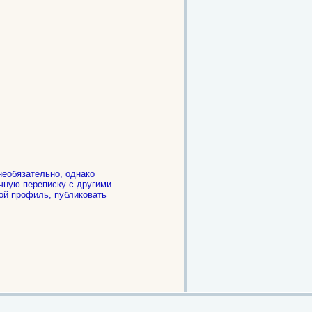
необязательно, однако
чную переписку с другими
ой профиль, публиковать
.