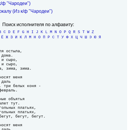
к/ф "Чародеи")
ркалу (Из к/ф "Чародеи")
Поиск исполнителя по алфавиту:
B
C
D
E
F
G
H
I
J
K
L
M
N
O
P
Q
R
S
T
W
Z
Ё
Ж
З
И
К
Л
М
Н
О
П
Р
С
Т
У
Ф
Х
Ц
Ч
Ш
Э
Ю
Я
я остыла,

дома.

и сыро,

и сыро,

а, зима, зима.

осят меня

даль

, три белых коня -

евраль.

ые объятья

лет тут.

гольных платьях,

гольных платьях,

бегут, бегут, бегут.

осят меня

даль
