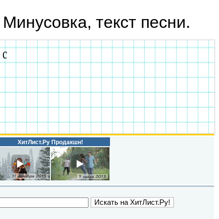
! Минусовка, текст песни.
ХитЛист.Ру Продакшн!