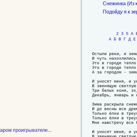
Снежинка (Из 
Подойду я к зе
2
3
5
A
А
Б
В
Г
Д
Е
Остыли реки, и земл
И чуть нахохлились 
Это в городе тепло 
Это в городе тепло 
А за городом - зим
И уносят меня, и ун
В звенящую светлую 
Три белых коня, эх
Декабрь, январь и ф
Зима раскрыла снежн
И до весны все дрем
Только ёлки в треу
Только ёлки в треу
Мне навстречу все 
таром проигрывателе...
И уносят меня, и ун
В звенящую светлую 