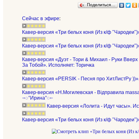
Поделиться…
Сейчас в эфире
:
Кавер-версия «Три белых коня (Из к/ф "Чародеи")
Кавер-версия «Три белых коня (Из к/ф "Чародеи")
Кавер-версия «Дуэт - Тори & Михаил - Руки Вверх
За Тобой». Исполняет: Торичка
Кавер-версия «PERSIK - Песня про ХитЛистРу ))»
Кавер-версия «Н.Могилевская - Відправила massa
∙◦◌°Ирина°◌◦∙
Кавер-версия «Лолита - Идут часы». И
Кавер-версия «Три белых коня (Из к/ф "Чародеи")