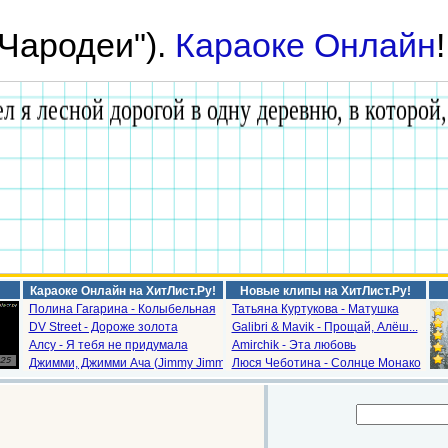
"Чародеи").
Караоке Онлайн
Караоке Онлайн на ХитЛист.Ру!
Новые клипы на ХитЛист.Ру!
Полина Гагарина - Колыбельная
Татьяна Куртукова - Матушка
DV Street - Дороже золота
Galibri & Mavik - Прощай, Алёш...
Алсу - Я тебя не придумала
Amirchik - Эта любовь
Джимми, Джимми Ача (Jimmy Jimm...
Люся Чеботина - Солнце Монако