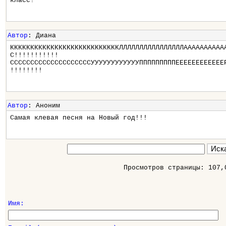
класс!
Автор
: Диана
КККККККККККККККККККККККККККЛЛЛЛЛЛЛЛЛЛЛЛЛЛЛЛАААААААААА
С!!!!!!!!!!!
ССССССССССССССССССССУУУУУУУУУУУУПППППППППЕЕЕЕЕЕЕЕЕЕЕЕ
!!!!!!!!
Автор
: Аноним
Самая клевая песня на Новый год!!!
Просмотров страницы: 107,
Имя: