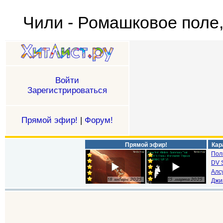
Чили - Ромашковое поле
Войти
Зарегистрироваться
Прямой эфир!
|
Форум!
Прямой эфир!
Кар
Пол
DV S
Алс
Джи