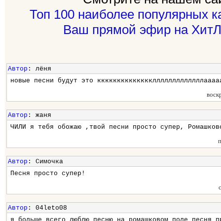
Топ 100 наиболее популярных к
Ваш прямой эфир на ХитЛ
Автор
: лёня
новые песни будут это кккккккккккккклллллллллллллаааа
воск
Автор
: жаня
ЧИЛИ я тебя обожаю ,твой песни просто супер, Ромашков
Автор
: Симочка
Песня просто супер!
Автор
: 04leto08
я больше всего люблю песню на ромашковом поле песня п