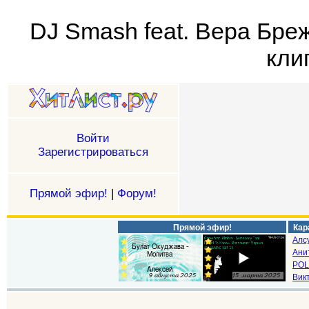
DJ Smash feat. Вера Бре
кли
Войти
Зарегистрироваться
Прямой эфир!
|
Форум!
Прямой эфир!
Кар
Алс
Ани
POL
Викт