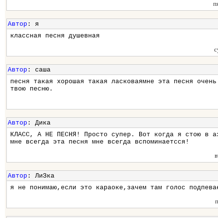
п
Автор
: я
классная песня душевная
с
Автор
: саша
песня такая хорошая такая ласковаямне эта песня очень
твою песню.
Автор
: Дика
КЛАСС, А НЕ ПЕСНЯ! Просто супер. Вот когда я стою в а
мне всегда эта песня мне всегда вспоминаетсся!
в
Автор
: ЛиЗка
я не понимаю,если это караоке,зачем там голос подпева