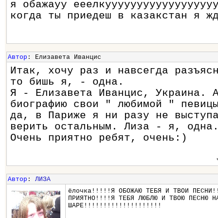
я обажауу ееелкууууууууууууууууу
когда ты приедеш в казакстан я ж
Автор
: Елизавета Иванцис
Итак, хочу раз и навсегда разъяс
то бишь я, - одна.
Я - Елизавета Иванцис, Украина. 
биографию свои " любимой " певиц
да, в Париже я ни разу не выступ
верить остальным. Лиза - я, одна
Очень приятно ребят, очень:)
Автор
:
ЛИЗА
ёлочка!!!!!Я ОБОЖАЮ ТЕБЯ И ТВОИ ПЕСНИ!
ПРИЯТНО!!!!Я ТЕБЯ ЛЮБЛЮ И ТВОЮ ПЕСНЮ Н
ШАРЕ!!!!!!!!!!!!!!!!!!!!