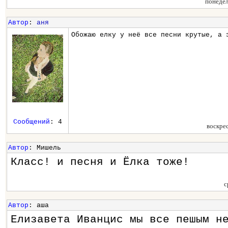
понедел
Автор
:
аня
Обожаю елку у неё все песни крутые, а 
Сообщений
: 4
воскре
Автор
: Мишель
Класс! и песня и Ёлка тоже!
с
Автор
: аша
Елизавета Иванцис мы все пешым н