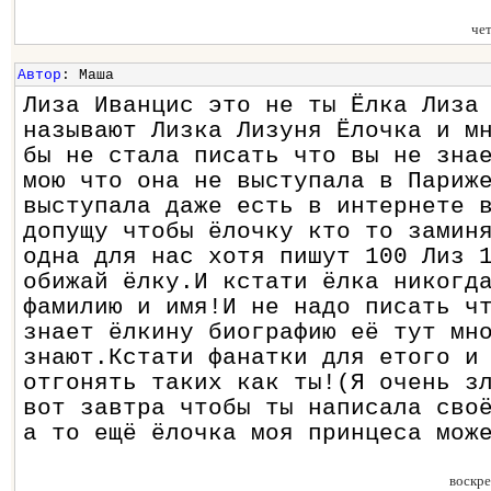
че
Автор
: Маша
Лиза Иванцис это не ты Ёлка Лиза
называют Лизка Лизуня Ёлочка и м
бы не стала писать что вы не зна
мою что она не выступала в Париж
выступала даже есть в интернете 
допущу чтобы ёлочку кто то замин
одна для нас хотя пишут 100 Лиз 
обижай ёлку.И кстати ёлка никогд
фамилию и имя!И не надо писать ч
знает ёлкину биографию её тут мн
знают.Кстати фанатки для етого и
отгонять таких как ты!(Я очень з
вот завтра чтобы ты написала сво
а то ещё ёлочка моя принцеса мож
воскр