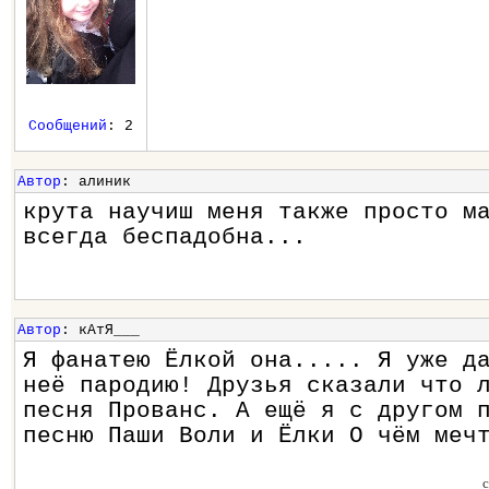
Сообщений
: 2
Автор
: алиник
крута научиш меня также просто м
всегда беспадобна...
Автор
: кАтЯ___
Я фанатею Ёлкой она..... Я уже д
неё пародию! Друзья сказали что 
песня Прованс. А ещё я с другом 
песню Паши Воли и Ёлки О чём меч