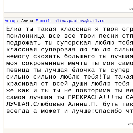
че
Автор
: Алина
E-mail
:
alina.pautova@mail.ru
Ёлка ты такая классная я твоя ог
поклонница все все твои песни от
подрожать ты суперская люблю теб
классная суперовая лю лю лю силь
немогу скозать большего ты лучша
моя сокровенная мечта ты моя сам
певица ты лучшая ёлочка ты супер
сильно сильно люблю тебя!Ты така
красивая от всей души люблю тебя
же как и ты ты не повторима ты в
самоя лучшая ты ПРЕКРАСНА!!!ты С
ЛУЧШАЯ.Слюбовью Алина.П. буть та
всегда а может и лучше!Спасибо ч
че