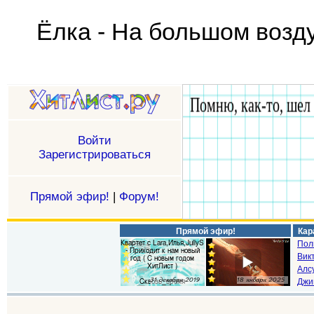
Ёлка - На большом воз
Войти
Зарегистрироваться
Прямой эфир!
|
Форум!
Прямой эфир!
Кар
Пол
Викт
Алс
Джи