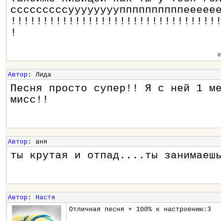
сссссссссууууууууппппппппппеееее
!!!!!!!!!!!!!!!!!!!!!!!!!!!!!!!!
!
в
Автор
: Лида
Песня просто супер!! Я с ней 1 м
мисс!!
Автор
: аня
ты крутая и отпад....ты занимаеш
Автор
:
Настя
Отличная песня + 100% к настроению:3