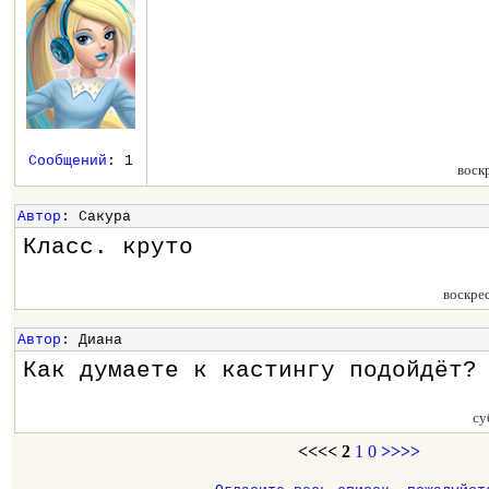
Сообщений
: 1
воск
Автор
: Сакура
Класс. круто
воскре
Автор
: Диана
Как думаете к кастингу подойдёт?
су
<<<<
2
1
0
>>>>