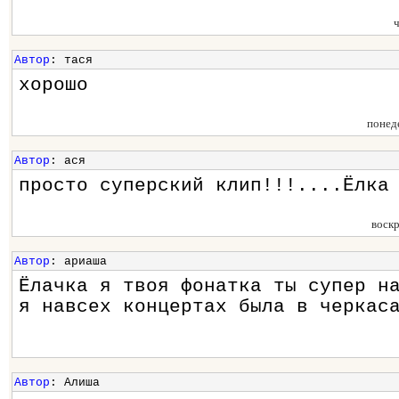
Автор
: тася
хорошо
понед
Автор
: ася
просто суперский клип!!!....Ёлка
воск
Автор
: ариаша
Ёлачка я твоя фонатка ты супер н
я навсех концертах была в черкас
Автор
: Алиша