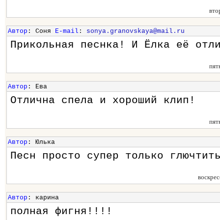
вто
Автор
: Соня
E-mail
:
sonya.granovskaya@mail.ru
Прикольная песнка! И Ёлка её отл
пят
Автор
: Ева
Отлична спела и хороший клип!
пят
Автор
: Юлька
Песн просто супер только глючтит
воскрес
Автор
: карина
полная фигня!!!!