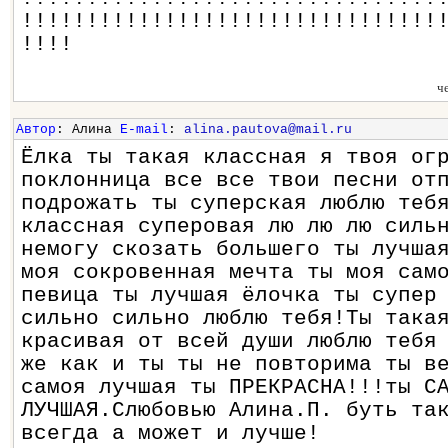
!!!!!!!!!!!!!!!!!!!!!!!!!!!!!!!!
!!!!
ч
Автор
: Алина
E-mail
:
alina.pautova@mail.ru
Ёлка ты такая классная я твоя ог
поклонница все все твои песни от
подрожать ты суперская люблю теб
классная суперовая лю лю лю силь
немогу скозать большего ты лучша
моя сокровенная мечта ты моя сам
певица ты лучшая ёлочка ты супер
сильно сильно люблю тебя!Ты така
красивая от всей души люблю тебя
же как и ты ты не повторима ты в
самоя лучшая ты ПРЕКРАСНА!!!ты С
ЛУЧШАЯ.Слюбовью Алина.П. буть та
всегда а может и лучше!