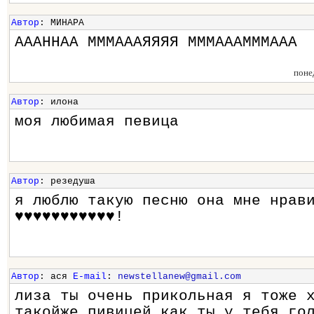
Автор
: МИНАРА
АААННАА МММАААЯЯЯЯ МММАААМММААА
поне
Автор
: илона
моя любимая певица
Автор
: резедуша
я люблю такую песню она мне нрав
♥♥♥♥♥♥♥♥♥♥♥!
Автор
: ася
E-mail
:
newstellanew@gmail.com
лиза ты очень прикольная я тоже 
такойже пивицей как ты у тебя го