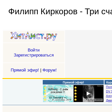
Филипп Киркоров - Три сч
Войти
Зарегистрироваться
Прямой эфир!
|
Форум!
Прямой эфир!
Кар
Пол
DV S
Алс
Джи