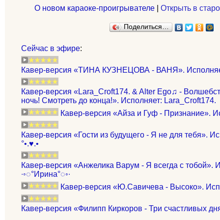
О новом караоке-проигрывателе
|
Открыть в старо
Поделиться…
Сейчас в эфире
:
Кавер-версия «ТИНА КУЗНЕЦОВА - ВАНЯ». Исполняет: 
Кавер-версия «Lara_Croft174. & Alter Ego♫ - Волшеб
ночь! Смотреть до конца!». Исполняет: Lara_Croft174.
Кавер-версия «Айза и Гуф - Признание». 
Кавер-версия «Гости из будущего - Я не для тебя». Ис
°•.♥.•
Кавер-версия «Анжелика Варум - Я всегда с тобой». 
∙◦◌°Ирина°◌◦∙
Кавер-версия «Ю.Савичева - Высоко». Исп
Кавер-версия «Филипп Киркоров - Три счастливых дня