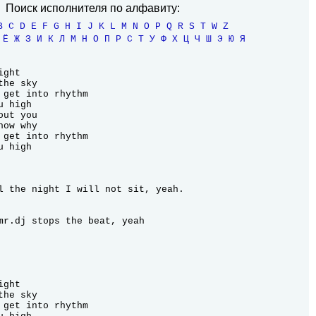
Поиск исполнителя по алфавиту:
B
C
D
E
F
G
H
I
J
K
L
M
N
O
P
Q
R
S
T
W
Z
Ё
Ж
З
И
К
Л
М
Н
О
П
Р
С
Т
У
Ф
Х
Ц
Ч
Ш
Э
Ю
Я
ght

he sky

 get into rhythm

 high

ut you

ow why

 get into rhythm

 high

l the night I will not sit, yeah.

mr.dj stops the beat, yeah

ght

he sky

 get into rhythm
