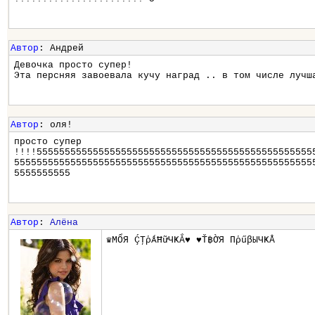
Автор
: Андрей
Девочка просто супер!
Эта персняя завоевала кучу наград .. в том числе лучш
Автор
: оля!
просто супер
!!!!5555555555555555555555555555555555555555555555555
55555555555555555555555555555555555555555555555555555
5555555555
Автор
:
Алёна
♛МỔЯ ḈŢῥǺĦữЧҜẮ♥ ♥Ť฿ỜЯ ПῥűβЫЧҜÅ