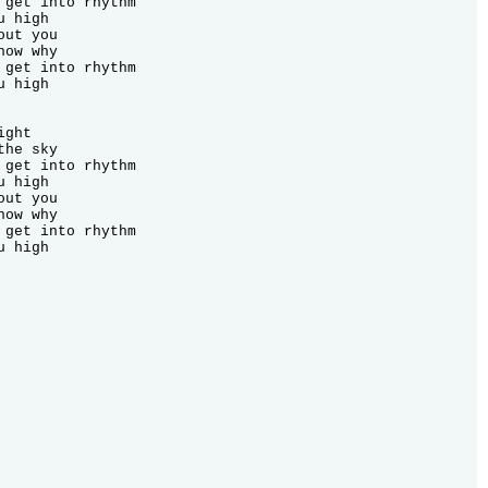
 get into rhythm

 high

ut you

ow why

 get into rhythm

 high

ght

he sky

 get into rhythm

 high

ut you

ow why

 get into rhythm

 high
