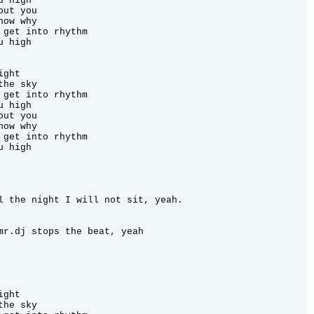
 high

ut you

ow why

 get into rhythm

 high

ght

he sky

 get into rhythm

 high

ut you

ow why

 get into rhythm

 high

l the night I will not sit, yeah.

mr.dj stops the beat, yeah

ght

he sky
