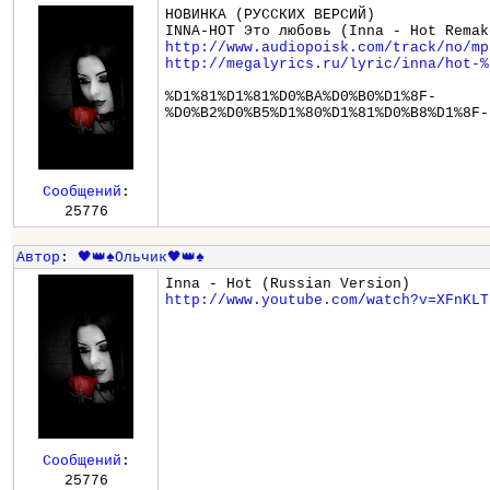
НОВИНКА (РУССКИХ ВЕРСИЙ)
INNA-HOT Это любовь (Inna - Hot Remak
http://www.audiopoisk.com/track/no/mp
http://megalyrics.ru/lyric/inna/hot-%
%D1%81%D1%81%D0%BA%D0%B0%D1%8F-
%D0%B2%D0%B5%D1%80%D1%81%D0%B8%D1%8F-
Сообщений
:
25776
Автор
:
🖤👑♠️Ольчик🖤👑♠️
Inna - Hot (Russian Version)
http://www.youtube.com/watch?v=XFnKLT
Сообщений
:
25776