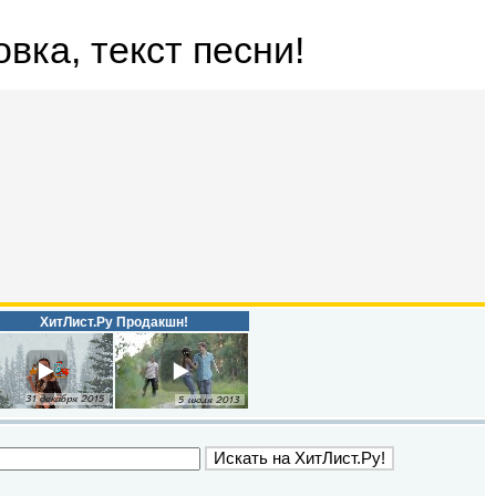
овка, текст песни!
ХитЛист.Ру Продакшн!