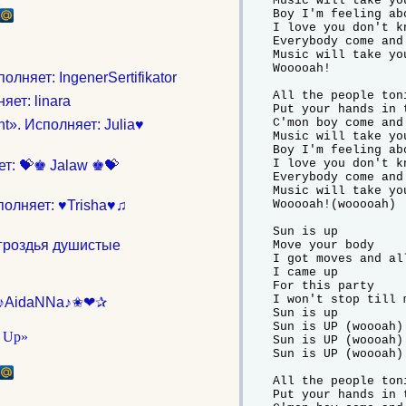
Music will take you
Boy I'm feeling abo
I love you don't kn
Everybody come and
Music will take you
Wooooah!

лняет: IngenerSertifikator
All the people toni
яет: linara
Put your hands in t
C'mon boy come and
ht». Исполняет: Julia♥
Music will take you
Boy I'm feeling abo
I love you don't kn
ет: 💝♚ Jalaw ♚💝
Everybody come and
Music will take you
полняет: ♥Trisha♥♫
Wooooah!(wooooah)

Sun is up

гроздья душистые
Move your body

I got moves and al
I came up

For this party

I won't stop till 
✰❤✬♪AidaNNa♪✬❤✰
Sun is up

Sun is UP (woooah)

Sun is UP (woooah)

Sun is UP (woooah)

All the people toni
Put your hands in t