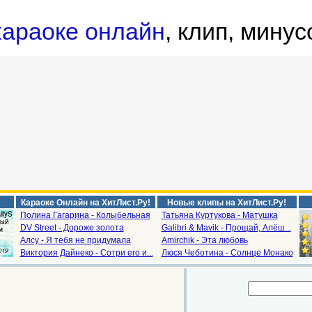
караоке онлайн
, клип, минус
Караоке Онлайн на ХитЛист.Ру!
Новые клипы на ХитЛист.Ру!
Полина Гагарина - Колыбельная
Татьяна Куртукова - Матушка
DV Street - Дороже золота
Galibri & Mavik - Прощай, Алёш...
Алсу - Я тебя не придумала
Amirchik - Эта любовь
Виктория Дайнеко - Сотри его и...
Люся Чеботина - Солнце Монако