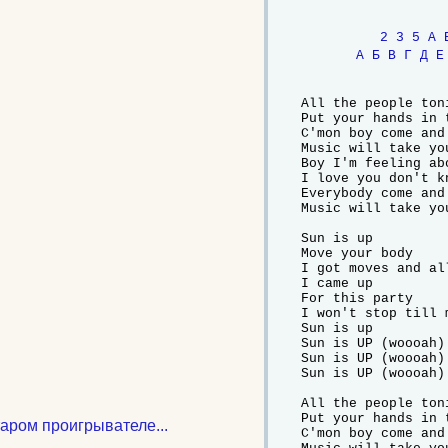
2
3
5
A
А
Б
В
Г
Д
Е
All the people toni
Put your hands in t
C'mon boy come and
Music will take you
Boy I'm feeling abo
I love you don't kn
Everybody come and
Music will take you
Sun is up

Move your body

I got moves and al
I came up

For this party

I won't stop till 
Sun is up

Sun is UP (woooah)

Sun is UP (woooah)

Sun is UP (woooah)

All the people toni
Put your hands in t
таром проигрывателе...
C'mon boy come and