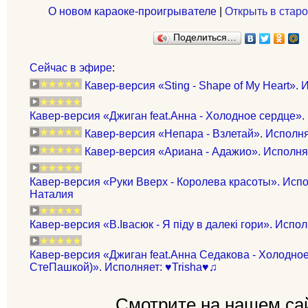
О новом караоке-проигрывателе
|
Открыть в старо
Поделиться…
Сейчас в эфире
:
Кавер-версия «Sting - Shape of My Heart». 
Кавер-версия «Джиган feat.Анна - Холодное сердце»
Кавер-версия «Непара - Взлетай». Исполняет
Кавер-версия «Ариана - Адажио». Исполня
Кавер-версия «Руки Вверх - Королева красоты». Исп
Наталия
Кавер-версия «В.Івасюк - Я піду в далекі гори». Испол
Кавер-версия «Джиган feat.Анна Седакова - Холодное
СтеПашкой)». Исполняет: ♥Trisha♥♫
Смотрите на нашем са