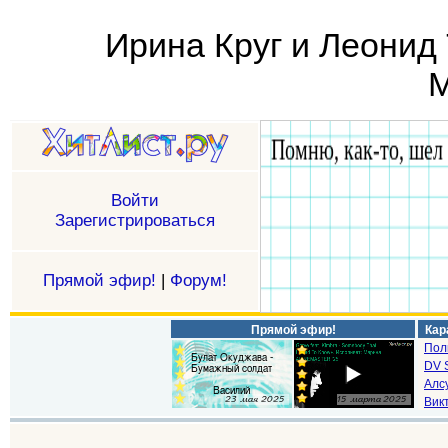
Ирина Круг и Леонид
М
Войти
Зарегистрироваться
Прямой эфир!
|
Форум!
Прямой эфир!
Кар
Пол
DV S
Алс
Викт