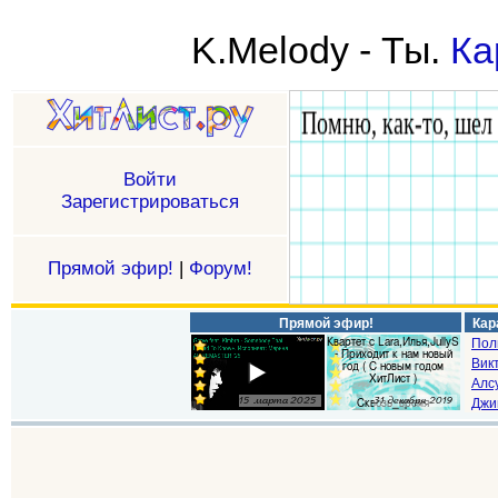
K.Melody - Ты.
Ка
Войти
Зарегистрироваться
Прямой эфир!
|
Форум!
Прямой эфир!
Кар
Пол
Викт
Алс
Джи