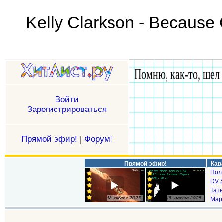
Kelly Clarkson - Because
Войти
Зарегистрироваться
Прямой эфир!
|
Форум!
Прямой эфир!
Кар
Пол
DV S
Тат
Мар