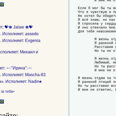
	И мне не ответил, меня не заметив.

Если б мог бы ты ви
Что я чувствую и п
Не хотел бы обидеть
Я всё знаю, но как
Я спросила у сердца
т: 💝♚ Jalaw ♚💝
И оно отвечало мне,
Для тебя невозможен
. Исполняет: assedo
	Я жизнь отдам за тебя,

. Исполняет: Evgenia
	Я раненой птицей летела разбиться,

	Расставив всё по местам,

	Но ты не ответил, меня не заметив.

сполняет: Михаил и
	Я жизнь отдам за тебя,

	Любимый, мой милый, тебя я просила,

	Но ты расставил всё сам.

ет: ∙◦◌°Ирина°◌◦∙
	И мне не ответил, меня не заметив.

. Исполняет: Mascha-83
Я жизнь отдам за те
а». Исполняет: Nadin♠
Я раненой птицей л
Но ты расставил всё
И мне не ответил, 
сайте: