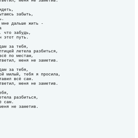
деть,

ытаюсь забыть,

.

 мне дальше жить -



 что забудь,

 этот путь.

бя,

етела разбиться,

 сам.

меня не заметив.