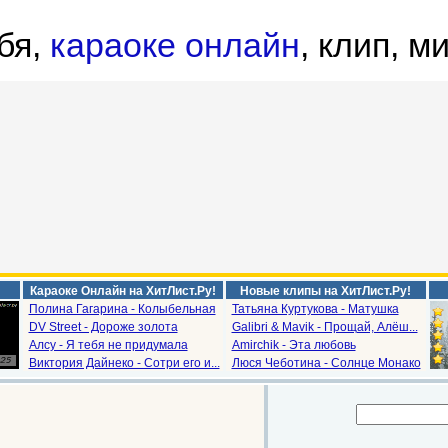
бя,
караоке онлайн
, клип, м
Караоке Онлайн на ХитЛист.Ру!
Новые клипы на ХитЛист.Ру!
Полина Гагарина - Колыбельная
Татьяна Куртукова - Матушка
DV Street - Дороже золота
Galibri & Mavik - Прощай, Алёш...
Алсу - Я тебя не придумала
Amirchik - Эта любовь
Виктория Дайнеко - Сотри его и...
Люся Чеботина - Солнце Монако