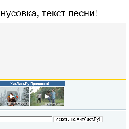
инусовка, текст песни!
ХитЛист.Ру Продакшн!