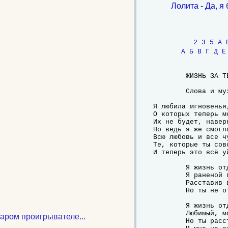
Лолита - Да, я
2
3
5
A
А
Б
В
Г
Д
Е
	ЖИЗНЬ ЗА ТЕБЯ

	Слова и музыка: Максим Фадеев

Я любила мгновенья,
О которых теперь м
Их не будет, наверн
Но ведь я же смогла
Всю любовь и все чу
Те, которые ты совс
И теперь это всё уй
	Я жизнь отдам за тебя,

	Я раненой птицей летела разбиться,

	Расставив всё по местам,

	Но ты не ответил, меня не заметив.

	Я жизнь отдам за тебя,

	Любимый, мой милый, тебя я просила,

таром проигрывателе...
	Но ты расставил всё сам.
