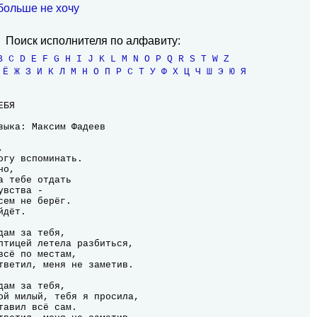
 больше не хочу
Поиск исполнителя по алфавиту:
B
C
D
E
F
G
H
I
J
K
L
M
N
O
P
Q
R
S
T
W
Z
Ё
Ж
З
И
К
Л
М
Н
О
П
Р
С
Т
У
Ф
Х
Ц
Ч
Ш
Э
Ю
Я


огу вспоминать.

о,

 тебе отдать

вства -

ем не берёг.

дёт.
