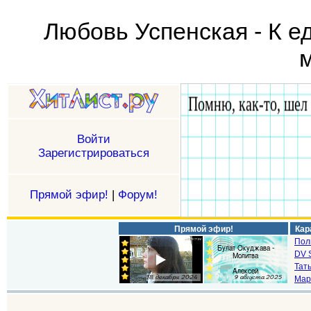
Любовь Успенская - К е
м
Войти
Зарегистрироваться
Прямой эфир!
|
Форум!
Прямой эфир!
Кар
Пол
DV S
Тат
Мар