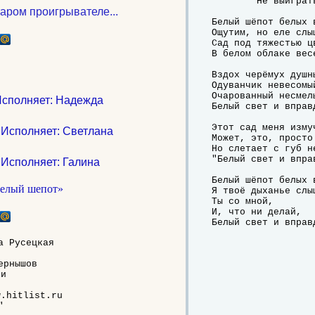
	Не выиграть сраженья.

таром проигрывателе...
Белый шёпот белых в
Ощутим, но еле слыш
Сад под тяжестью цв
В белом облаке весе
Вздох черёмух душны
Одуванчик невесомый
Очарованный несмелы
Исполняет: Надежда
Белый свет и вправд
Этот сад меня измуч
 Исполняет: Светлана
Может, это, просто 
Но слетает с губ не
"Белый свет и вправ
 Исполняет: Галина
Белый шёпот белых в
Я твоё дыханье слыш
Ты со мной,

И, что ни делай,

Белый свет и вправ
 Русецкая

рнышов

и

.hitlist.ru


