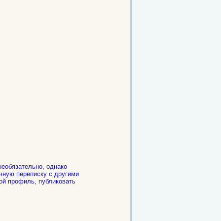
необязательно, однако
чную переписку с другими
ой профиль, публиковать
.