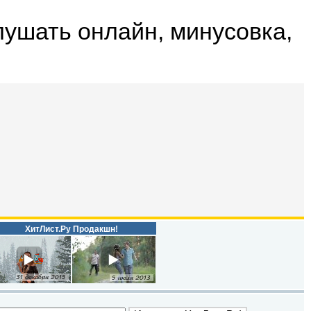
лушать онлайн, минусовка,
ХитЛист.Ру Продакшн!