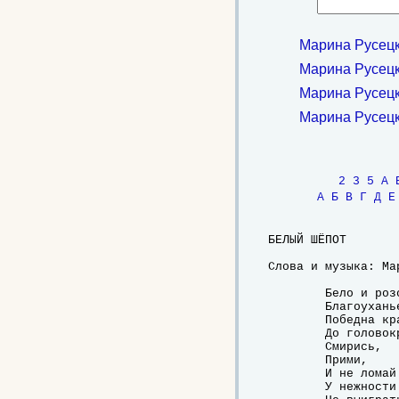
Марина Русецк
Марина Русецк
Марина Русецк
Марина Русецк
2
3
5
A
А
Б
В
Г
Д
Е
БЕЛЫЙ ШЁПОТ

Слова и музыка: Мар
	Бело и розово

	Благоуханье.

	Победна красота

	До головокруженья.

	Смирись,

	Прими,

	И не ломай цветов.

	У нежности
