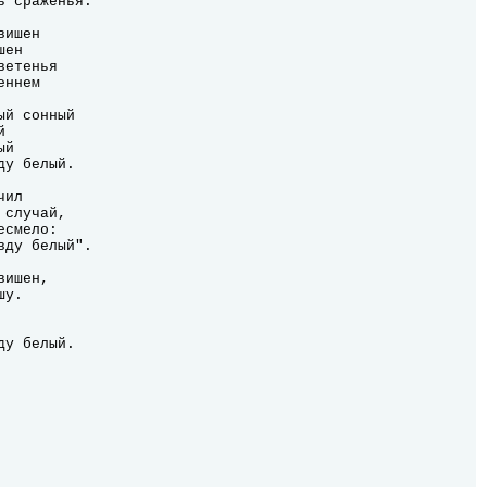
ишен

ен

етенья

ннем

й сонный



й

у белый.

ил

случай,

смело:

ду белый".

ишен,

у.

ду белый.