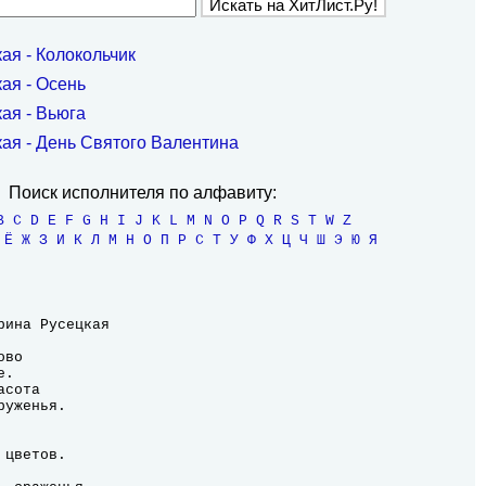
ая - Колокольчик
ая - Осень
ая - Вьюга
ая - День Святого Валентина
Поиск исполнителя по алфавиту:
B
C
D
E
F
G
H
I
J
K
L
M
N
O
P
Q
R
S
T
W
Z
Ё
Ж
З
И
К
Л
М
Н
О
П
Р
С
Т
У
Ф
Х
Ц
Ч
Ш
Э
Ю
Я
ина Русецкая
