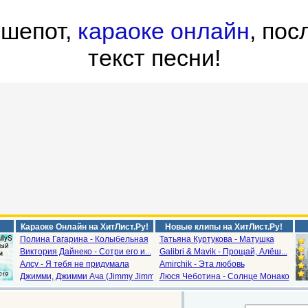
 шепот,
караоке онлайн
, пос
текст песни!
Караоке Онлайн на ХитЛист.Ру!
Новые клипы на ХитЛист.Ру!
Полина Гагарина - Колыбельная
Татьяна Куртукова - Матушка
Виктория Дайнеко - Сотри его и...
Galibri & Mavik - Прощай, Алёш...
Алсу - Я тебя не придумала
Amirchik - Эта любовь
Джимми, Джимми Ача (Jimmy Jimm...
Люся Чеботина - Солнце Монако