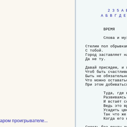
2
3
5
A
А
Б
В
Г
Д
Е
	ВРЕМЯ

	Слова и музыка: Макс Корж

Стелим пол обрывка
С тобой.

Город заставляет н
Да не ту.

Давай присядем, и 
Чтоб быть счастливы
Быть не обязательно
Что можно оставать
При этом добиваться
	Туда, где время моё замедляет скорость,

	Развиваясь птицей в душе.

	И встаёт солнце и не гаснет, пока не потушишь,

	Ведь это время дано, чтоб нашу жизнь пустую

	Усадить цветами.

	Так что же делать нам с тобой,

	Когда его не станет, не станет?

таром проигрывателе...