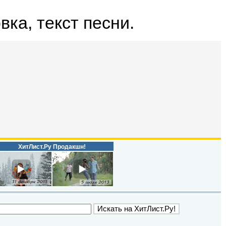
вка, текст песни.
ХитЛист.Ру Продакшн!