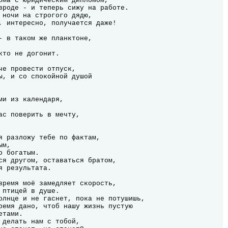
ома с юридическим дипломом,

вроде - и теперь сижу на работе.

 ночи на строгого дядю,

, интересно, получается даже!

- в таком же планктоне,

кто не догонит.

че провести отпуск,

ы, и со спокойной душой

ми из календаря,

ас поверить в мечту,

я разложу тебе по фактам,

м,

 богатым.

ся другом, оставаться братом,

 результата.
