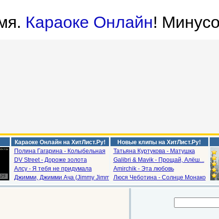
мя.
Караоке Онлайн
! Минусо
Караоке Онлайн на ХитЛист.Ру!
Новые клипы на ХитЛист.Ру!
Полина Гагарина - Колыбельная
Татьяна Куртукова - Матушка
DV Street - Дороже золота
Galibri & Mavik - Прощай, Алёш...
Алсу - Я тебя не придумала
Amirchik - Эта любовь
Джимми, Джимми Ача (Jimmy Jimm...
Люся Чеботина - Солнце Монако