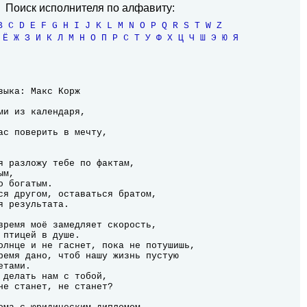
Поиск исполнителя по алфавиту:
B
C
D
E
F
G
H
I
J
K
L
M
N
O
P
Q
R
S
T
W
Z
Ё
Ж
З
И
К
Л
М
Н
О
П
Р
С
Т
У
Ф
Х
Ц
Ч
Ш
Э
Ю
Я
ми из календаря,

ас поверить в мечту,

я разложу тебе по фактам,

м,

 богатым.

ся другом, оставаться братом,

 результата.
