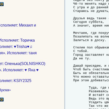
Сидеть без понту д
Чё-то менять надо 
С утра и до ранней
Стараюсь не думать
Друзья ведь такие 
Сегодня суббота,

Исполняет: Михаил и
А значит, время ни
Мечтаем, где покру
Позалипать на волн
Исполняет: Торичка
Залиться в доску.

олняет: ♥Trisha♥♫
Стелим пол обрывка
С тобой.

я». Исполняет: таня
Город заставляет н
Да не ту.

яет: Оленька(SOLNISHKO)
Давай присядем, и 
Чтоб быть счастливы
e». Исполняет: ♥ Яна ♥
Быть не обязательно
Что можно оставать
олняет: KSIY2325
При этом добиваться
	Туда, где время моё замедляет скорость,

	Развиваясь птицей в душе.

	И встаёт солнце и не гаснет, пока не потушишь,

	Ведь это время дано, чтоб нашу жизнь пустую

	Усадить цветами.

	Так что же делать нам с тобой,
