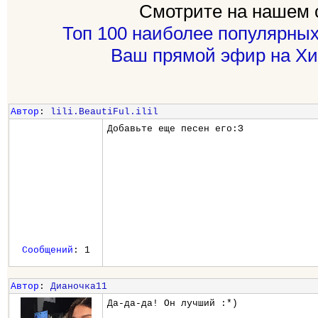
Смотрите на нашем 
Топ 100 наиболее популярных
Ваш прямой эфир на Хи
Автор
:
lili.BeautiFul.ilil
Добавьте еще песен его:З
Сообщений
: 1
Автор
:
Дианочка11
Да-да-да! Он лучший :*)