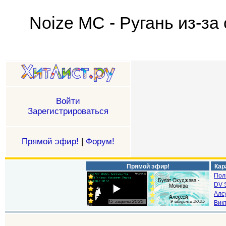
Noize MC - Ругань из-за
Войти
Зарегистрироваться
Прямой эфир!
|
Форум!
Прямой эфир!
Кар
Пол
DV S
Алс
Викт