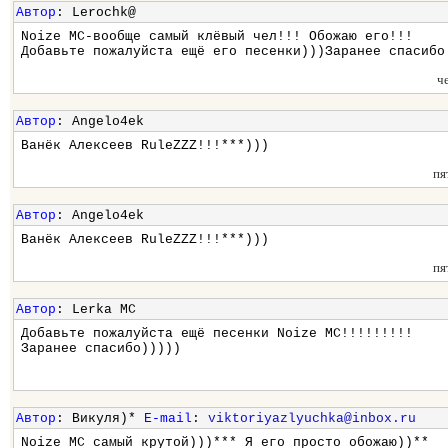
Автор
: Lerochk@
Noize MC-вообще самый клёвый чел!!! Обожаю его!!!
Добавьте пожалуйста ещё его песенки)))Заранее спасибо
ч
Автор
: Angelo4ek
Ванёк Алексеев RuleZZZ!!!***)))
пя
Автор
: Angelo4ek
Ванёк Алексеев RuleZZZ!!!***)))
пя
Автор
: Lerka MC
Добавьте пожалуйста ещё песенки Noize MC!!!!!!!!!
Заранее спасибо)))))
Автор
: Викуля)*
E-mail
:
viktoriyazlyuchka@inbox.ru
Noize MC самый крутой)))*** Я его просто обожаю))**