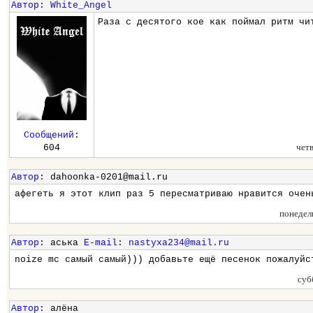
Автор
:
White_Angel
Раза с десятого кое как поймал ритм чи
Сообщений
:
чет
604
Автор
: dahoonka-0201@mail.ru
афегеть я этот клип раз 5 пересматриваю нравится очен
понедел
Автор
: аська
E-mail
:
nastyxa234@mail.ru
noize mc самый самый))) добавьте ещё песенок пожалуйс
суб
Автор
: алёна