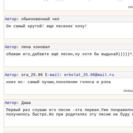
по
Автор
: обыкновенный чел
Он самый крутой! еще песенок хочу!
Автор
: лена коновал
обажаю его,дабавте ещё песен,ну хотя бы выдыхай)))))^
Автор
: era_25.96
E-mail
:
erbolat_25.96@mail.ru
ноиз мс- самый лучши,поколение голоса и рэпа
поне
Автор
: Даша
Первый раз слушаю его песни -эта первая.Уже понравило
получилось быстро.Но при родителях эту песню не буду 