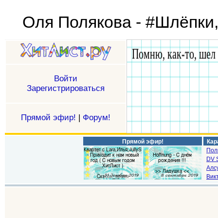
Оля Полякова - #Шлёпки
Войти
Зарегистрироваться
Прямой эфир!
|
Форум!
Прямой эфир!
Кар
Пол
DV S
Алс
Викт