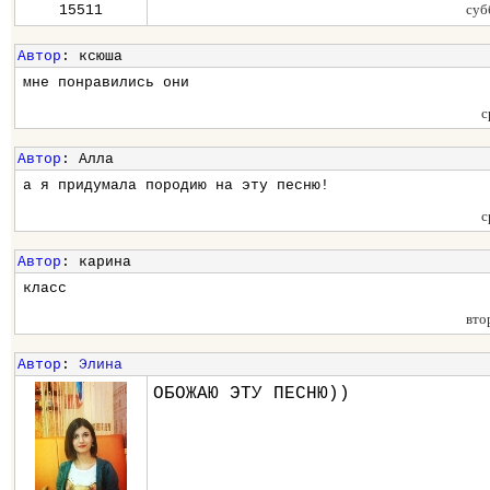
суб
15511
Автор
: ксюша
мне понравились они
с
Автор
: Алла
а я придумала породию на эту песню!
с
Автор
: карина
класс
вто
Автор
:
Элина
ОБОЖАЮ ЭТУ ПЕСНЮ))