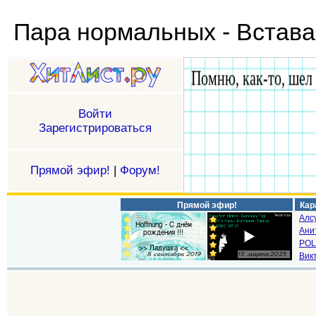
Пара нормальных - Встав
Войти
Зарегистрироваться
Прямой эфир!
|
Форум!
Прямой эфир!
Кар
Алс
Ани
POL
Викт