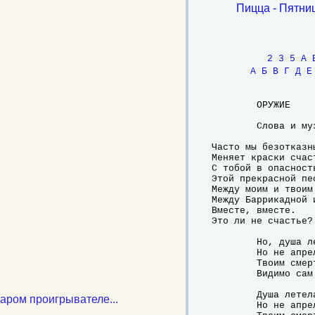
Пицца - Пятни
2
3
5
A
А
Б
В
Г
Д
Е
	ОРУЖИЕ

	Слова и музыка: Сергей Приказчиков

Часто мы безотказн
Меняет краски счас
С тобой в опасност
Этой прекрасной пе
Между моим и твоим 
Между Баррикадной и
Вместе, вместе.

Это ли не счастье?

	Но, душа летела над лужами,

	Но не апрелем простужен был.

	Твоим смертельным оружием

	Видимо сам я себя убил.

	Душа летела над лужами,

таром проигрывателе...
	Но не апрелем простужен был.
