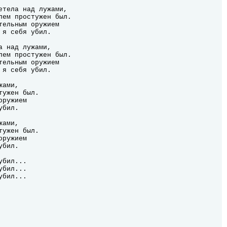
ами,

ужен был.

ружием

бил.

ами,

ужен был.

ружием

бил.

бил...

бил...

убил...