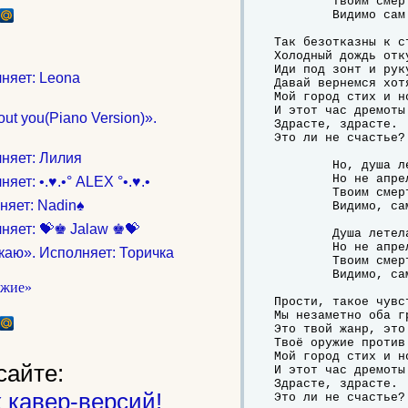
	Твоим смертельным оружием

	Видимо сам я себя убил.

Так безотказны к с
Холодный дождь отк
Иди под зонт и руку
няет: Leona
Давай вернемся хот
Мой город стих и но
И этот час дремоты 
ut you(Piano Version)».
Здрасте, здрасте.

Это ли не счастье?

няет: Лилия
	Но, душа летела над лужами,

	Но не апрелем простужен был.

ет: •.♥.•° ALEX °•.♥.•
	Твоим смертельным оружием

няет: Nadin♠
	Видимо, сам я себя убил.

няет: 💝♚ Jalaw ♚💝
	Душа летела над лужами,

	Но не апрелем простужен был.

каю». Исполняет: Торичка
	Твоим смертельным оружием

	Видимо, сам я себя убил.

Прости, такое чувс
Мы незаметно оба гр
Это твой жанр, это 
Твоё оружие против 
Мой город стих и но
сайте:
И этот час дремоты 
Здрасте, здрасте.

 кавер-версий!
Это ли не счастье?
