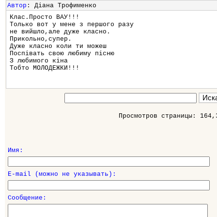
Автор
: Діана Трофименко
Клас.Просто ВАУ!!!
Только вот у мене з першого разу
не вийшло,але дуже класно.
Прикольно,супер.
Дуже класно коли ти можеш
Поспівать свою любиму пісню
З любимого кіна
Тобто МОЛОДЕЖКИ!!!
Просмотров страницы: 164,
Имя:
E-mail (можно не указывать):
Сообщение: