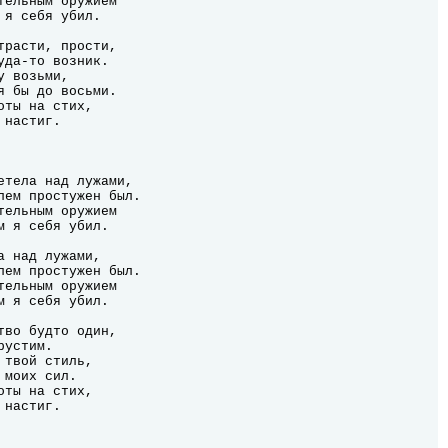
трасти, прости,

уда-то возник.

 возьми,

я бы до восьми.

ты на стих,

настиг.

тво будто один,

устим.

твой стиль,

моих сил.

ты на стих,

настиг.
