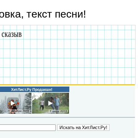
овка, текст песни!
ХитЛист.Ру Продакшн!