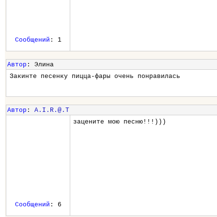
Сообщений
: 1
Автор
: Элина
Закинте песенку пицца-фары очень понравилась
Автор
:
A.I.R.@.T
зацените мою песню!!!)))
Сообщений
: 6