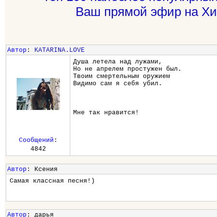
Ваш прямой эфир на Хи
Автор
:
KATARINA.LOVE
Душа летела над лужами,
Но не апрелем простужен был.
Твоим смертельным оружием
Видимо сам я себя убил.
Мне так нравится!
Сообщений
:
4842
Автор
: Ксения
Самая классная песня!)
Автор
: дарья