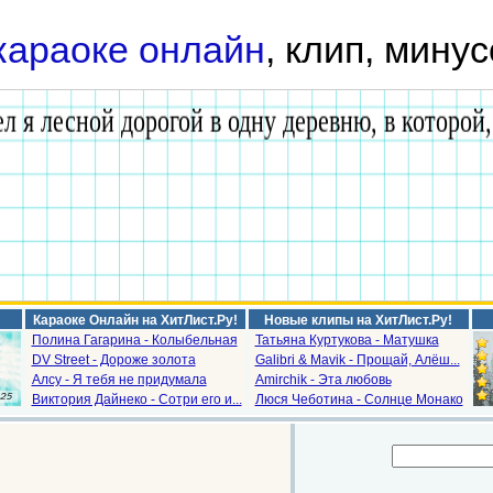
караоке онлайн
, клип, минус
Караоке Онлайн на ХитЛист.Ру!
Новые клипы на ХитЛист.Ру!
Полина Гагарина - Колыбельная
Татьяна Куртукова - Матушка
DV Street - Дороже золота
Galibri & Mavik - Прощай, Алёш...
Алсу - Я тебя не придумала
Amirchik - Эта любовь
Виктория Дайнеко - Сотри его и...
Люся Чеботина - Солнце Монако