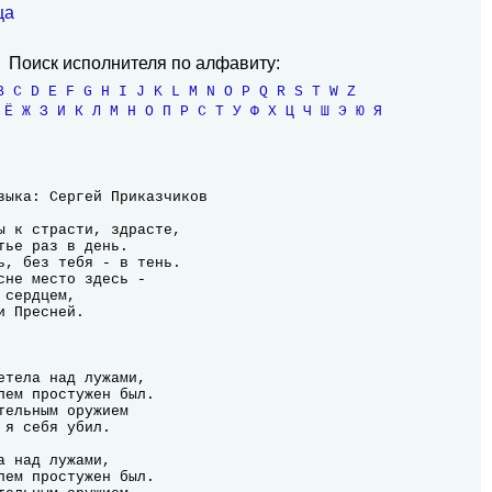
ца
Поиск исполнителя по алфавиту:
B
C
D
E
F
G
H
I
J
K
L
M
N
O
P
Q
R
S
T
W
Z
Ё
Ж
З
И
К
Л
М
Н
О
П
Р
С
Т
У
Ф
Х
Ц
Ч
Ш
Э
Ю
Я
ы к страсти, здрасте,

тье раз в день.

ь, без тебя - в тень.

сне место здесь -

сердцем,

 Пресней.
