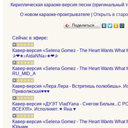
Кириллическая караоке-версия песни (оригинальный т
О новом караоке-проигрывателе
|
Открыть в старо
Поделиться…
Сейчас в эфире
:
Кавер-версия «Selena Gomez - The Heart Wants What I
✰❤✬♪AidaNNa♪✬❤✰
Кавер-версия «Selena Gomez - The Heart Wants What I
RU_MID_A
Кавер-версия «Лера Лера - Встретишь полюбишь». И
Приволжская♥♥♥
Кавер-версия «ДУЭТ VladYana - Снегом Белым...С
ВСЕХ!!!!». Исполняет: ♥ Яна ♥
Кавер-версия «Selena Gomez - The Heart Wants What I
Юльчик