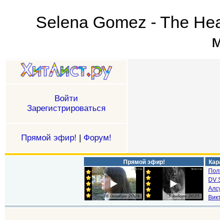
Selena Gomez - The Hea
м
Войти
Зарегистрироваться
Прямой эфир!
|
Форум!
Прямой эфир!
Кар
Пол
DV S
Алс
Викт