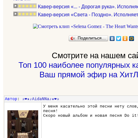
Кавер-версия «... - Дорогая рука». Исполн
Кавер-версия «Света - Поздно». Исполняет
Поделиться…
Смотрите на нашем са
Топ 100 наиболее популярных к
Ваш прямой эфир на ХитЛ
Автор
:
✰❤✬♪AidaNNa♪✬❤✰
У меня касательно этой песни нету слов
песня!
Скоро новый альбом и новая песня Do it