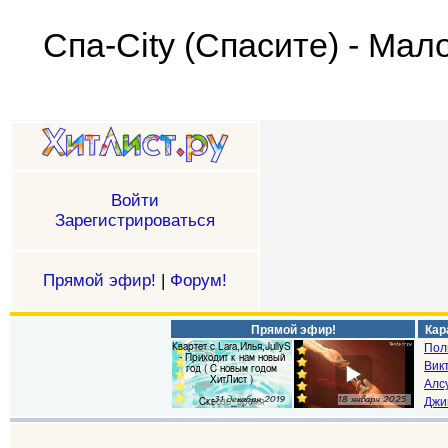
Спа-City (Спасите) - Мал
Войти
Зарегистрироваться
Прямой эфир!
|
Форум!
Прямой эфир!
Кар
Пол
Викт
Алс
Джи