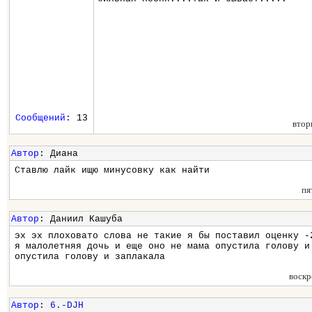
Сообщений
: 13
втор
Автор
: Диана
Ставлю лайк ищю минусовку как найти
пя
Автор
: Даниил Кашуба
эх эх плоховато слова не такие я бы поставил оценку -
я малолетняя дочь и еще оно не мама опустила голову и
опустила голову и заплакала
воскр
Автор
:
6.-DJH