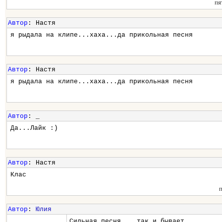
пя
Автор
: Настя
я рыдала на клипе...хаха...да прикольная песня
Автор
: Настя
я рыдала на клипе...хаха...да прикольная песня
Автор
: _
Да...Лайк :)
Автор
: Настя
Клас
Автор
:
Юлия
Сильная песня....так и бывает.....