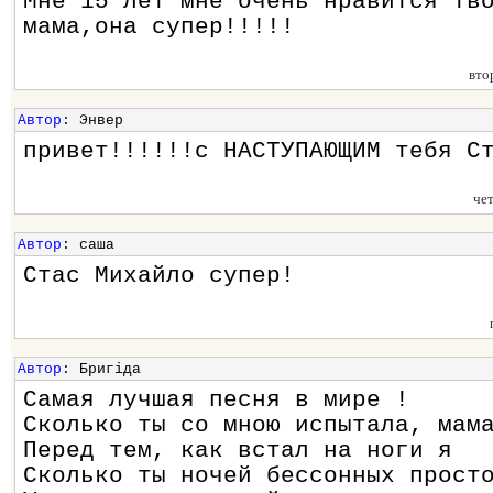
Мне 15 лет мне очень нравится тв
мама,она супер!!!!!
вто
Автор
: Энвер
привет!!!!!!с НАСТУПАЮЩИМ тебя С
че
Автор
: саша
Стас Михайло супер!
Автор
: Бригіда
Самая лучшая песня в мире !
Сколько ты со мною испытала, мам
Перед тем, как встал на ноги я
Сколько ты ночей бессонных прост