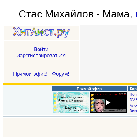
Стас Михайлов - Мама,
Войти
Зарегистрироваться
Прямой эфир!
|
Форум!
Прямой эфир!
Кар
Пол
DV S
Алс
Викт