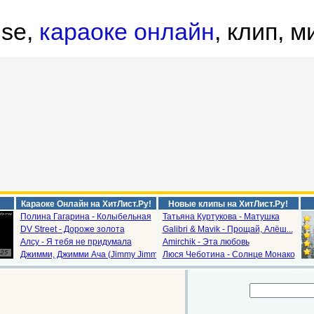
nse,
караоке онлайн
, клип, м
Караоке Онлайн на ХитЛист.Ру!
Новые клипы на ХитЛист.Ру!
Полина Гагарина - Колыбельная
Татьяна Куртукова - Матушка
DV Street - Дороже золота
Galibri & Mavik - Прощай, Алёш...
Алсу - Я тебя не придумала
Amirchik - Эта любовь
Джимми, Джимми Ача (Jimmy Jimm...
Люся Чеботина - Солнце Монако