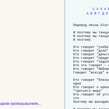
2
3
5
A
А
Б
В
Г
Д
Е
Перевод песни Alors
И поэтому мы танцуе
И поэтому мы танцуе
И поэтому

Кто говорит "учеба
Кто говорит "доля"
Кто говорит "деньг
Кто говорит "креди
Кто говорит "задол
Кто это говорит – с
Кто говорит "Любов
Говорит "всегда" и
Кто говорит "близк
одна

Кто говорит о криз
"третьего мира"

Кто говорит об уст
что

Поэтому мы выходим
таром проигрывателе...