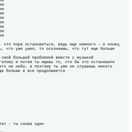
м

м

м

м

м

м

м

м

м

, что пора остановиться, ведь еще немного – и конец

ь, что уже ушел, то осознаешь, что тут еще больше 
 смой большой проблемой вместе с музыкой

голову и потом ты ищешь то, что бы это остановило

это не небо, и поэтому ты уже не слушаешь никого

ще больше и все продолжается

тит – ты снова один
