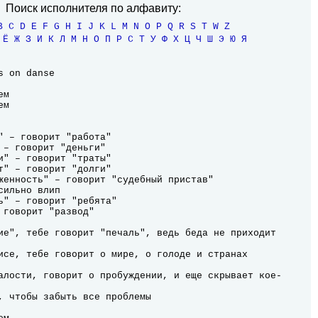
Поиск исполнителя по алфавиту:
B
C
D
E
F
G
H
I
J
K
L
M
N
O
P
Q
R
S
T
W
Z
Ё
Ж
З
И
К
Л
М
Н
О
П
Р
С
Т
У
Ф
Х
Ц
Ч
Ш
Э
Ю
Я
 on danse

м

м

" – говорит "работа"

 – говорит "деньги"

и" – говорит "траты"

т" – говорит "долги"

женность" – говорит "судебный пристав"

ильно влип

ь" – говорит "ребята"

 говорит "развод"

ие", тебе говорит "печаль", ведь беда не приходит 
исе, тебе говорит о мире, о голоде и странах 
алости, говорит о пробуждении, и еще скрывает кое-
, чтобы забыть все проблемы
