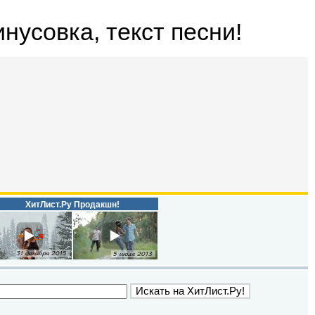
инусовка, текст песни!
ХитЛист.Ру Продакшн!