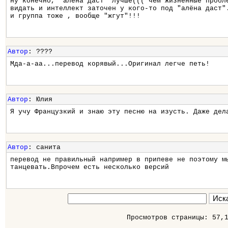
ну конечно, "алена даст" лучше((( чем жизненные пробл
видать и интеллект заточен у кого-то под "алёна даст"
и группа тоже , вообще "жгут"!!!
Автор
: ????
Мда-а-аа...перевод корявый...Оригинал легче петь!
Автор
: Юлия
Я учу Французкий и знаю эту песню на изусть. Даже дел
Автор
: санита
перевод не правильный например в припеве не поэтому м
танцевать.Впрочем есть несколько версий
Просмотров страницы: 57,