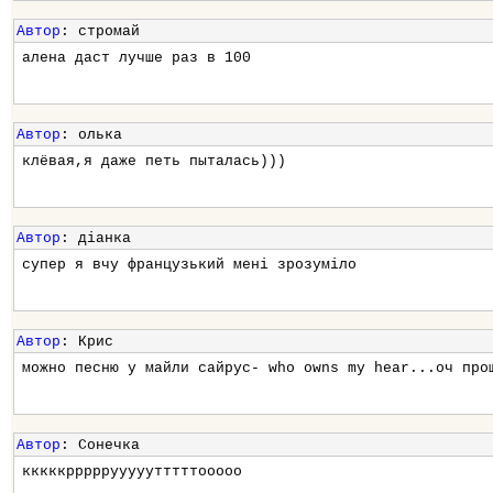
Автор
: стромай
алена даст лучше раз в 100
Автор
: олька
клёвая,я даже петь пыталась)))
Автор
: діанка
супер я вчу французький менi зрозуміло
Автор
: Крис
можно песню у майли сайрус- who owns my hear...оч про
Автор
: Сонечка
кккккрррррууууутттттооооо