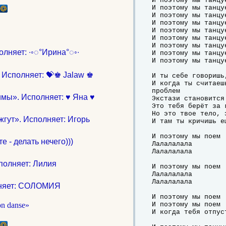
И поэтому мы танцуе
И поэтому мы танцуе
И поэтому мы танцуе
И поэтому мы танцуе
И поэтому мы танцуе
И поэтому мы танцуе
И поэтому мы танцуе
лняет: ∙◦◌°Ирина°◌◦∙
И поэтому мы танцуе
И поэтому мы танцуе
 Исполняет: 💝♚ Jalaw ♚
И ты себе говоришь
И когда ты считаеш
проблем

имы». Исполняет: ♥ Яна ♥
Экстази становится
Это тебя берёт за 
Но это твое тело, 
жгут». Исполняет: Игорь
И там ты кричишь е
И поэтому мы поем

 - делать нечего)))
Лалалалала

Лалалалала

полняет: Лилия
И поэтому мы поем

Лалалалала

Лалалалала

лняет: СОЛОМИЯ
И поэтому мы поем

И поэтому мы поем

И когда тебя отпус