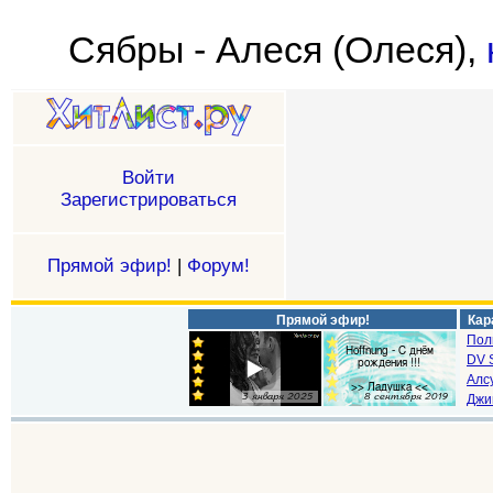
Сябры - Алеся (Олеся),
Войти
Зарегистрироваться
Прямой эфир!
|
Форум!
Прямой эфир!
Кар
Пол
DV S
Алс
Джи