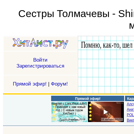
Сестры Толмачевы - Shi
м
Войти
Зарегистрироваться
Прямой эфир!
|
Форум!
Прямой эфир!
Кар
Алс
Ани
POL
Викт