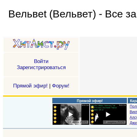
Вельвеt (Вельвет) - Все з
Войти
Зарегистрироваться
Прямой эфир!
|
Форум!
Прямой эфир!
Кар
Пол
Викт
Алс
Джи