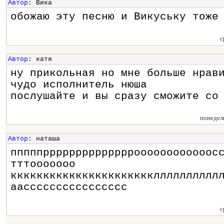
Автор
: Вика
обожаю эту песню и Викуську тоже
с
Автор
: катя
ну прикольная но мне больше нрав
чудо исполнитель нюша
послушайте и вы сразу сможите со
понедел
Автор
: наташа
пппппрррррррррррррроооооооооооос
тттооооооо
кккккккккккккккккккккклллллллллл
аасссссссссссссссс
с