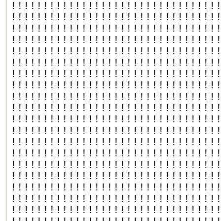
!!!!!!!!!!!!!!!!!!!!!!!!!!!!!!!!
!!!!!!!!!!!!!!!!!!!!!!!!!!!!!!!!
!!!!!!!!!!!!!!!!!!!!!!!!!!!!!!!!
!!!!!!!!!!!!!!!!!!!!!!!!!!!!!!!!
!!!!!!!!!!!!!!!!!!!!!!!!!!!!!!!!
!!!!!!!!!!!!!!!!!!!!!!!!!!!!!!!!
!!!!!!!!!!!!!!!!!!!!!!!!!!!!!!!!
!!!!!!!!!!!!!!!!!!!!!!!!!!!!!!!!
!!!!!!!!!!!!!!!!!!!!!!!!!!!!!!!!
!!!!!!!!!!!!!!!!!!!!!!!!!!!!!!!!
!!!!!!!!!!!!!!!!!!!!!!!!!!!!!!!!
!!!!!!!!!!!!!!!!!!!!!!!!!!!!!!!!
!!!!!!!!!!!!!!!!!!!!!!!!!!!!!!!!
!!!!!!!!!!!!!!!!!!!!!!!!!!!!!!!!
!!!!!!!!!!!!!!!!!!!!!!!!!!!!!!!!
!!!!!!!!!!!!!!!!!!!!!!!!!!!!!!!!
!!!!!!!!!!!!!!!!!!!!!!!!!!!!!!!!
!!!!!!!!!!!!!!!!!!!!!!!!!!!!!!!!
!!!!!!!!!!!!!!!!!!!!!!!!!!!!!!!!