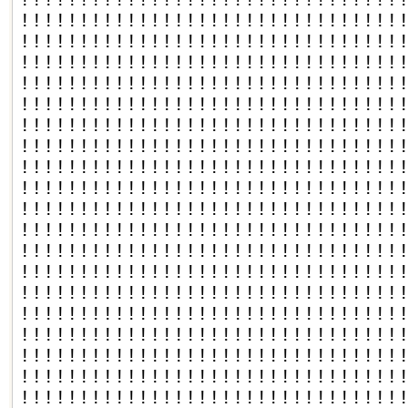
!!!!!!!!!!!!!!!!!!!!!!!!!!!!!!!!
!!!!!!!!!!!!!!!!!!!!!!!!!!!!!!!!
!!!!!!!!!!!!!!!!!!!!!!!!!!!!!!!!
!!!!!!!!!!!!!!!!!!!!!!!!!!!!!!!!
!!!!!!!!!!!!!!!!!!!!!!!!!!!!!!!!
!!!!!!!!!!!!!!!!!!!!!!!!!!!!!!!!
!!!!!!!!!!!!!!!!!!!!!!!!!!!!!!!!
!!!!!!!!!!!!!!!!!!!!!!!!!!!!!!!!
!!!!!!!!!!!!!!!!!!!!!!!!!!!!!!!!
!!!!!!!!!!!!!!!!!!!!!!!!!!!!!!!!
!!!!!!!!!!!!!!!!!!!!!!!!!!!!!!!!
!!!!!!!!!!!!!!!!!!!!!!!!!!!!!!!!
!!!!!!!!!!!!!!!!!!!!!!!!!!!!!!!!
!!!!!!!!!!!!!!!!!!!!!!!!!!!!!!!!
!!!!!!!!!!!!!!!!!!!!!!!!!!!!!!!!
!!!!!!!!!!!!!!!!!!!!!!!!!!!!!!!!
!!!!!!!!!!!!!!!!!!!!!!!!!!!!!!!!
!!!!!!!!!!!!!!!!!!!!!!!!!!!!!!!!
!!!!!!!!!!!!!!!!!!!!!!!!!!!!!!!!
!!!!!!!!!!!!!!!!!!!!!!!!!!!!!!!!