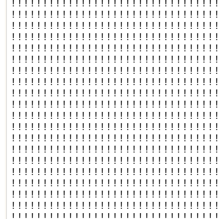
!!!!!!!!!!!!!!!!!!!!!!!!!!!!!!!!
!!!!!!!!!!!!!!!!!!!!!!!!!!!!!!!!
!!!!!!!!!!!!!!!!!!!!!!!!!!!!!!!!
!!!!!!!!!!!!!!!!!!!!!!!!!!!!!!!!
!!!!!!!!!!!!!!!!!!!!!!!!!!!!!!!!
!!!!!!!!!!!!!!!!!!!!!!!!!!!!!!!!
!!!!!!!!!!!!!!!!!!!!!!!!!!!!!!!!
!!!!!!!!!!!!!!!!!!!!!!!!!!!!!!!!
!!!!!!!!!!!!!!!!!!!!!!!!!!!!!!!!
!!!!!!!!!!!!!!!!!!!!!!!!!!!!!!!!
!!!!!!!!!!!!!!!!!!!!!!!!!!!!!!!!
!!!!!!!!!!!!!!!!!!!!!!!!!!!!!!!!
!!!!!!!!!!!!!!!!!!!!!!!!!!!!!!!!
!!!!!!!!!!!!!!!!!!!!!!!!!!!!!!!!
!!!!!!!!!!!!!!!!!!!!!!!!!!!!!!!!
!!!!!!!!!!!!!!!!!!!!!!!!!!!!!!!!
!!!!!!!!!!!!!!!!!!!!!!!!!!!!!!!!
!!!!!!!!!!!!!!!!!!!!!!!!!!!!!!!!
!!!!!!!!!!!!!!!!!!!!!!!!!!!!!!!!
!!!!!!!!!!!!!!!!!!!!!!!!!!!!!!!!