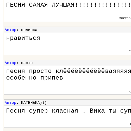
ПЕСНЯ САМАЯ ЛУЧШАЯ!!!!!!!!!!!!!!
воскре
Автор
: полинка
нравиться
с
Автор
: настя
песня просто клёёёёёёёёёёёваяяяя
особенно припев
с
Автор
: КАТЕНЬКА)))
Песня супер класная . Вика ты су