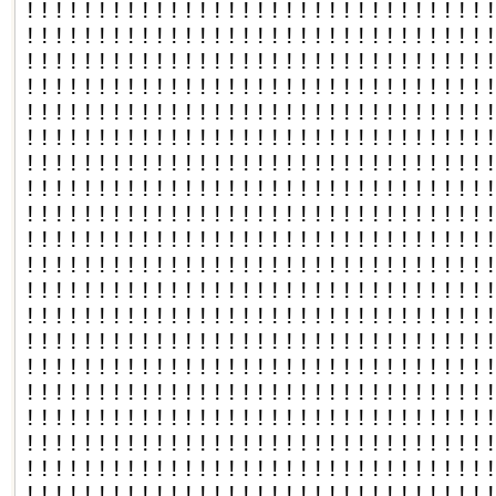
!!!!!!!!!!!!!!!!!!!!!!!!!!!!!!!!
!!!!!!!!!!!!!!!!!!!!!!!!!!!!!!!!
!!!!!!!!!!!!!!!!!!!!!!!!!!!!!!!!
!!!!!!!!!!!!!!!!!!!!!!!!!!!!!!!!
!!!!!!!!!!!!!!!!!!!!!!!!!!!!!!!!
!!!!!!!!!!!!!!!!!!!!!!!!!!!!!!!!
!!!!!!!!!!!!!!!!!!!!!!!!!!!!!!!!
!!!!!!!!!!!!!!!!!!!!!!!!!!!!!!!!
!!!!!!!!!!!!!!!!!!!!!!!!!!!!!!!!
!!!!!!!!!!!!!!!!!!!!!!!!!!!!!!!!
!!!!!!!!!!!!!!!!!!!!!!!!!!!!!!!!
!!!!!!!!!!!!!!!!!!!!!!!!!!!!!!!!
!!!!!!!!!!!!!!!!!!!!!!!!!!!!!!!!
!!!!!!!!!!!!!!!!!!!!!!!!!!!!!!!!
!!!!!!!!!!!!!!!!!!!!!!!!!!!!!!!!
!!!!!!!!!!!!!!!!!!!!!!!!!!!!!!!!
!!!!!!!!!!!!!!!!!!!!!!!!!!!!!!!!
!!!!!!!!!!!!!!!!!!!!!!!!!!!!!!!!
!!!!!!!!!!!!!!!!!!!!!!!!!!!!!!!!
!!!!!!!!!!!!!!!!!!!!!!!!!!!!!!!!