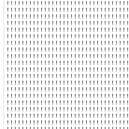
!!!!!!!!!!!!!!!!!!!!!!!!!!!!!!!!
!!!!!!!!!!!!!!!!!!!!!!!!!!!!!!!!
!!!!!!!!!!!!!!!!!!!!!!!!!!!!!!!!
!!!!!!!!!!!!!!!!!!!!!!!!!!!!!!!!
!!!!!!!!!!!!!!!!!!!!!!!!!!!!!!!!
!!!!!!!!!!!!!!!!!!!!!!!!!!!!!!!!
!!!!!!!!!!!!!!!!!!!!!!!!!!!!!!!!
!!!!!!!!!!!!!!!!!!!!!!!!!!!!!!!!
!!!!!!!!!!!!!!!!!!!!!!!!!!!!!!!!
!!!!!!!!!!!!!!!!!!!!!!!!!!!!!!!!
!!!!!!!!!!!!!!!!!!!!!!!!!!!!!!!!
!!!!!!!!!!!!!!!!!!!!!!!!!!!!!!!!
!!!!!!!!!!!!!!!!!!!!!!!!!!!!!!!!
!!!!!!!!!!!!!!!!!!!!!!!!!!!!!!!!
!!!!!!!!!!!!!!!!!!!!!!!!!!!!!!!!
!!!!!!!!!!!!!!!!!!!!!!!!!!!!!!!!
!!!!!!!!!!!!!!!!!!!!!!!!!!!!!!!!
!!!!!!!!!!!!!!!!!!!!!!!!!!!!!!!!
!!!!!!!!!!!!!!!!!!!!!!!!!!!!!!!!