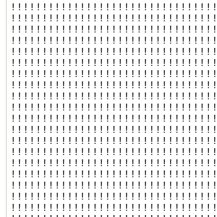
!!!!!!!!!!!!!!!!!!!!!!!!!!!!!!!!
!!!!!!!!!!!!!!!!!!!!!!!!!!!!!!!!
!!!!!!!!!!!!!!!!!!!!!!!!!!!!!!!!
!!!!!!!!!!!!!!!!!!!!!!!!!!!!!!!!
!!!!!!!!!!!!!!!!!!!!!!!!!!!!!!!!
!!!!!!!!!!!!!!!!!!!!!!!!!!!!!!!!
!!!!!!!!!!!!!!!!!!!!!!!!!!!!!!!!
!!!!!!!!!!!!!!!!!!!!!!!!!!!!!!!!
!!!!!!!!!!!!!!!!!!!!!!!!!!!!!!!!
!!!!!!!!!!!!!!!!!!!!!!!!!!!!!!!!
!!!!!!!!!!!!!!!!!!!!!!!!!!!!!!!!
!!!!!!!!!!!!!!!!!!!!!!!!!!!!!!!!
!!!!!!!!!!!!!!!!!!!!!!!!!!!!!!!!
!!!!!!!!!!!!!!!!!!!!!!!!!!!!!!!!
!!!!!!!!!!!!!!!!!!!!!!!!!!!!!!!!
!!!!!!!!!!!!!!!!!!!!!!!!!!!!!!!!
!!!!!!!!!!!!!!!!!!!!!!!!!!!!!!!!
!!!!!!!!!!!!!!!!!!!!!!!!!!!!!!!!
!!!!!!!!!!!!!!!!!!!!!!!!!!!!!!!!