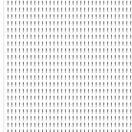
!!!!!!!!!!!!!!!!!!!!!!!!!!!!!!!!
!!!!!!!!!!!!!!!!!!!!!!!!!!!!!!!!
!!!!!!!!!!!!!!!!!!!!!!!!!!!!!!!!
!!!!!!!!!!!!!!!!!!!!!!!!!!!!!!!!
!!!!!!!!!!!!!!!!!!!!!!!!!!!!!!!!
!!!!!!!!!!!!!!!!!!!!!!!!!!!!!!!!
!!!!!!!!!!!!!!!!!!!!!!!!!!!!!!!!
!!!!!!!!!!!!!!!!!!!!!!!!!!!!!!!!
!!!!!!!!!!!!!!!!!!!!!!!!!!!!!!!!
!!!!!!!!!!!!!!!!!!!!!!!!!!!!!!!!
!!!!!!!!!!!!!!!!!!!!!!!!!!!!!!!!
!!!!!!!!!!!!!!!!!!!!!!!!!!!!!!!!
!!!!!!!!!!!!!!!!!!!!!!!!!!!!!!!!
!!!!!!!!!!!!!!!!!!!!!!!!!!!!!!!!
!!!!!!!!!!!!!!!!!!!!!!!!!!!!!!!!
!!!!!!!!!!!!!!!!!!!!!!!!!!!!!!!!
!!!!!!!!!!!!!!!!!!!!!!!!!!!!!!!!
!!!!!!!!!!!!!!!!!!!!!!!!!!!!!!!!
!!!!!!!!!!!!!!!!!!!!!!!!!!!!!!!!