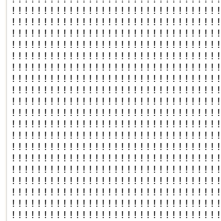
!!!!!!!!!!!!!!!!!!!!!!!!!!!!!!!!
!!!!!!!!!!!!!!!!!!!!!!!!!!!!!!!!
!!!!!!!!!!!!!!!!!!!!!!!!!!!!!!!!
!!!!!!!!!!!!!!!!!!!!!!!!!!!!!!!!
!!!!!!!!!!!!!!!!!!!!!!!!!!!!!!!!
!!!!!!!!!!!!!!!!!!!!!!!!!!!!!!!!
!!!!!!!!!!!!!!!!!!!!!!!!!!!!!!!!
!!!!!!!!!!!!!!!!!!!!!!!!!!!!!!!!
!!!!!!!!!!!!!!!!!!!!!!!!!!!!!!!!
!!!!!!!!!!!!!!!!!!!!!!!!!!!!!!!!
!!!!!!!!!!!!!!!!!!!!!!!!!!!!!!!!
!!!!!!!!!!!!!!!!!!!!!!!!!!!!!!!!
!!!!!!!!!!!!!!!!!!!!!!!!!!!!!!!!
!!!!!!!!!!!!!!!!!!!!!!!!!!!!!!!!
!!!!!!!!!!!!!!!!!!!!!!!!!!!!!!!!
!!!!!!!!!!!!!!!!!!!!!!!!!!!!!!!!
!!!!!!!!!!!!!!!!!!!!!!!!!!!!!!!!
!!!!!!!!!!!!!!!!!!!!!!!!!!!!!!!!
!!!!!!!!!!!!!!!!!!!!!!!!!!!!!!!!