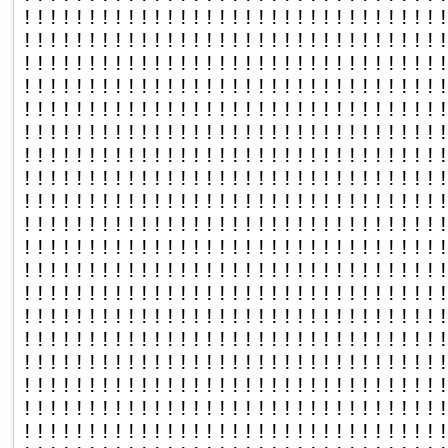
!!!!!!!!!!!!!!!!!!!!!!!!!!!!!!!!
!!!!!!!!!!!!!!!!!!!!!!!!!!!!!!!!
!!!!!!!!!!!!!!!!!!!!!!!!!!!!!!!!
!!!!!!!!!!!!!!!!!!!!!!!!!!!!!!!!
!!!!!!!!!!!!!!!!!!!!!!!!!!!!!!!!
!!!!!!!!!!!!!!!!!!!!!!!!!!!!!!!!
!!!!!!!!!!!!!!!!!!!!!!!!!!!!!!!!
!!!!!!!!!!!!!!!!!!!!!!!!!!!!!!!!
!!!!!!!!!!!!!!!!!!!!!!!!!!!!!!!!
!!!!!!!!!!!!!!!!!!!!!!!!!!!!!!!!
!!!!!!!!!!!!!!!!!!!!!!!!!!!!!!!!
!!!!!!!!!!!!!!!!!!!!!!!!!!!!!!!!
!!!!!!!!!!!!!!!!!!!!!!!!!!!!!!!!
!!!!!!!!!!!!!!!!!!!!!!!!!!!!!!!!
!!!!!!!!!!!!!!!!!!!!!!!!!!!!!!!!
!!!!!!!!!!!!!!!!!!!!!!!!!!!!!!!!
!!!!!!!!!!!!!!!!!!!!!!!!!!!!!!!!
!!!!!!!!!!!!!!!!!!!!!!!!!!!!!!!!
!!!!!!!!!!!!!!!!!!!!!!!!!!!!!!!!