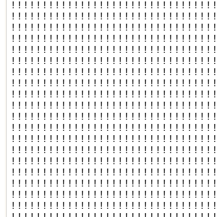
!!!!!!!!!!!!!!!!!!!!!!!!!!!!!!!!
!!!!!!!!!!!!!!!!!!!!!!!!!!!!!!!!
!!!!!!!!!!!!!!!!!!!!!!!!!!!!!!!!
!!!!!!!!!!!!!!!!!!!!!!!!!!!!!!!!
!!!!!!!!!!!!!!!!!!!!!!!!!!!!!!!!
!!!!!!!!!!!!!!!!!!!!!!!!!!!!!!!!
!!!!!!!!!!!!!!!!!!!!!!!!!!!!!!!!
!!!!!!!!!!!!!!!!!!!!!!!!!!!!!!!!
!!!!!!!!!!!!!!!!!!!!!!!!!!!!!!!!
!!!!!!!!!!!!!!!!!!!!!!!!!!!!!!!!
!!!!!!!!!!!!!!!!!!!!!!!!!!!!!!!!
!!!!!!!!!!!!!!!!!!!!!!!!!!!!!!!!
!!!!!!!!!!!!!!!!!!!!!!!!!!!!!!!!
!!!!!!!!!!!!!!!!!!!!!!!!!!!!!!!!
!!!!!!!!!!!!!!!!!!!!!!!!!!!!!!!!
!!!!!!!!!!!!!!!!!!!!!!!!!!!!!!!!
!!!!!!!!!!!!!!!!!!!!!!!!!!!!!!!!
!!!!!!!!!!!!!!!!!!!!!!!!!!!!!!!!
!!!!!!!!!!!!!!!!!!!!!!!!!!!!!!!!