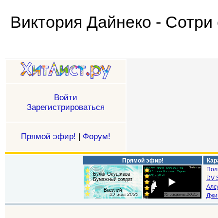
Виктория Дайнеко - Сотри 
Войти
Зарегистрироваться
Прямой эфир!
|
Форум!
Прямой эфир!
Кар
Пол
DV S
Алс
Джи