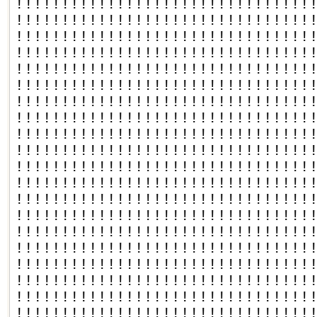
!!!!!!!!!!!!!!!!!!!!!!!!!!!!!!!!
!!!!!!!!!!!!!!!!!!!!!!!!!!!!!!!!
!!!!!!!!!!!!!!!!!!!!!!!!!!!!!!!!
!!!!!!!!!!!!!!!!!!!!!!!!!!!!!!!!
!!!!!!!!!!!!!!!!!!!!!!!!!!!!!!!!
!!!!!!!!!!!!!!!!!!!!!!!!!!!!!!!!
!!!!!!!!!!!!!!!!!!!!!!!!!!!!!!!!
!!!!!!!!!!!!!!!!!!!!!!!!!!!!!!!!
!!!!!!!!!!!!!!!!!!!!!!!!!!!!!!!!
!!!!!!!!!!!!!!!!!!!!!!!!!!!!!!!!
!!!!!!!!!!!!!!!!!!!!!!!!!!!!!!!!
!!!!!!!!!!!!!!!!!!!!!!!!!!!!!!!!
!!!!!!!!!!!!!!!!!!!!!!!!!!!!!!!!
!!!!!!!!!!!!!!!!!!!!!!!!!!!!!!!!
!!!!!!!!!!!!!!!!!!!!!!!!!!!!!!!!
!!!!!!!!!!!!!!!!!!!!!!!!!!!!!!!!
!!!!!!!!!!!!!!!!!!!!!!!!!!!!!!!!
!!!!!!!!!!!!!!!!!!!!!!!!!!!!!!!!
!!!!!!!!!!!!!!!!!!!!!!!!!!!!!!!!
!!!!!!!!!!!!!!!!!!!!!!!!!!!!!!!!