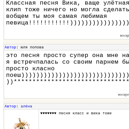
Классная песня Вика, ваще улётна
клип тоже ничего но могла сделат
вобщем ты моя самая любимая
певица!!!!!!!!!!!)))))))))))))))
воск
Автор
: юля попова
это песня просто супер она мне н
я встречпалась со своим парнем б
просто класно
поеш))))))))))))))))))))))))))))
))******************************
воскр
Автор
:
алёна
♥♥♥♥♥♥♥ песня класс и вика тоже