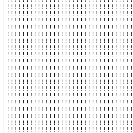
!!!!!!!!!!!!!!!!!!!!!!!!!!!!!!!!
!!!!!!!!!!!!!!!!!!!!!!!!!!!!!!!!
!!!!!!!!!!!!!!!!!!!!!!!!!!!!!!!!
!!!!!!!!!!!!!!!!!!!!!!!!!!!!!!!!
!!!!!!!!!!!!!!!!!!!!!!!!!!!!!!!!
!!!!!!!!!!!!!!!!!!!!!!!!!!!!!!!!
!!!!!!!!!!!!!!!!!!!!!!!!!!!!!!!!
!!!!!!!!!!!!!!!!!!!!!!!!!!!!!!!!
!!!!!!!!!!!!!!!!!!!!!!!!!!!!!!!!
!!!!!!!!!!!!!!!!!!!!!!!!!!!!!!!!
!!!!!!!!!!!!!!!!!!!!!!!!!!!!!!!!
!!!!!!!!!!!!!!!!!!!!!!!!!!!!!!!!
!!!!!!!!!!!!!!!!!!!!!!!!!!!!!!!!
!!!!!!!!!!!!!!!!!!!!!!!!!!!!!!!!
!!!!!!!!!!!!!!!!!!!!!!!!!!!!!!!!
!!!!!!!!!!!!!!!!!!!!!!!!!!!!!!!!
!!!!!!!!!!!!!!!!!!!!!!!!!!!!!!!!
!!!!!!!!!!!!!!!!!!!!!!!!!!!!!!!!
!!!!!!!!!!!!!!!!!!!!!!!!!!!!!!!!
!!!!!!!!!!!!!!!!!!!!!!!!!!!!!!!!