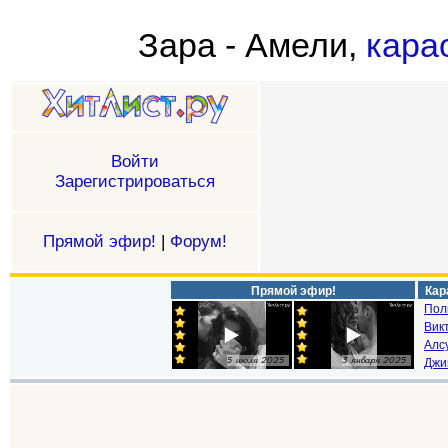
Зара - Амели,
кара
Войти
Зарегистрироваться
Прямой эфир!
|
Форум!
Прямой эфир!
Кар
Пол
Викт
Алс
Джи