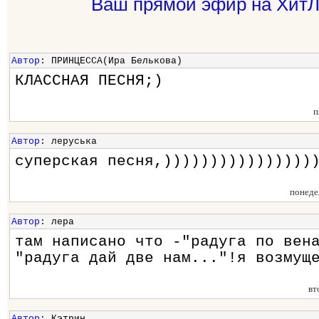
Ваш прямой эфир на ХитЛ
Автор
: ПРИНЦЕССА(Ира Белькова)
КЛАССНАЯ ПЕСНЯ;)
п
Автор
: леруська
суперская песня,))))))))))))))))
понеде
Автор
: лера
там написано что -"радуга по вен
"радуга дай две нам..."!я возмущ
вт
Автор
: Кэтрин