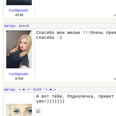
Сообщений
:
п
4538
Автор
:
atevS
Спасибо мои милые !!!Очень при
спасибо :)
Сообщений
:
п
9769
Автор
:
•.♥.•° ALEX °•.♥.•
А вот тебе, Роднулечка, привет
ужо!)))))))