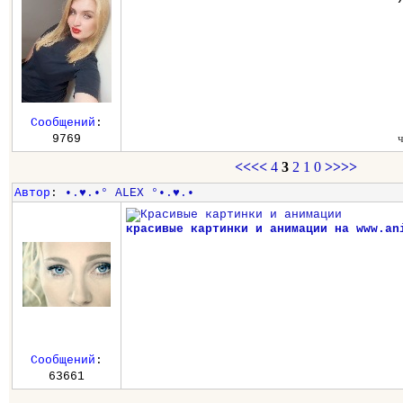
Сообщений
:
9769
<<<<
4
3
2
1
0
>>>>
Автор
:
•.♥.•° ALEX °•.♥.•
красивые картинки и анимации на www.an
Сообщений
:
63661