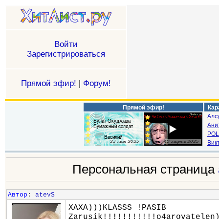
Войти
Зарегистрироваться
Прямой эфир!
|
Форум!
Прямой эфир!
Кар
Алс
Ани
POL
Викт
Персональная страница
Автор
:
atevS
XAXA)))KLASSS !PASIB
Zarusik!!!!!!!!!!!o4arovatelen