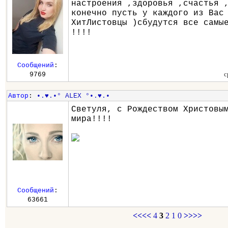
настроения ,здоровья ,счастья 
конечно пусть у каждого из Вас
ХитЛистовцы )сбудутся все самы
!!!!
Сообщений
:
с
9769
Автор
:
•.♥.•° ALEX °•.♥.•
Светуля, с Рождеством Христовы
мира!!!!
Сообщений
:
63661
<<<<
4
3
2
1
0
>>>>