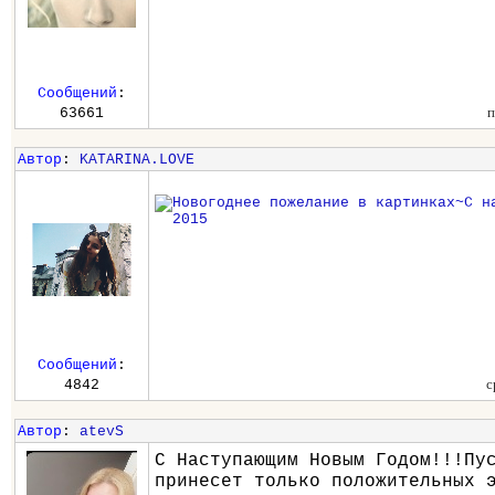
Сообщений
:
п
63661
Автор
:
KATARINA.LOVE
Сообщений
:
с
4842
Автор
:
atevS
С Наступающим Новым Годом!!!Пу
принесет только положительных 