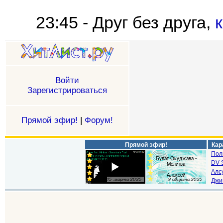
23:45 - Друг без друга,
Войти
Зарегистрироваться
Прямой эфир!
|
Форум!
Прямой эфир!
Кар
Пол
DV S
Алс
Джи