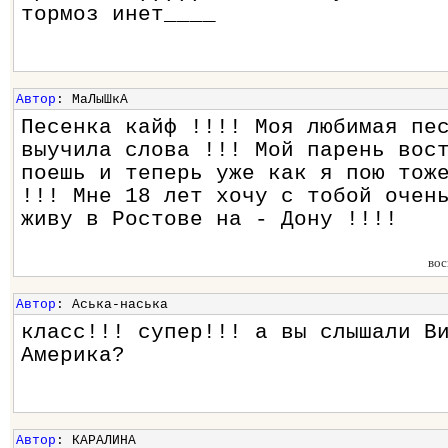
тормоз инет____
Автор
: МаЛыШкА
Песенка кайф !!!! Моя любимая пе
выучила слова !!! Мой парень вос
поешь и теперь уже как я пою тож
!!! Мне 18 лет хочу с тобой очен
живу в Ростове на - Дону !!!!
вос
Автор
: Аська-наська
класс!!! супер!!! а вы слышали В
Америка?
Автор
: КАРАЛИНА