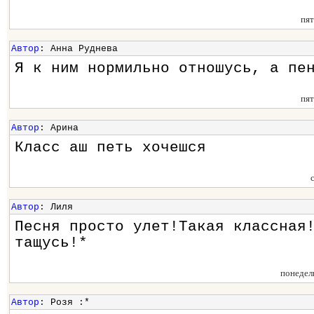
пя
Автор
: Анна Руднева
Я к ним нормильно отношусь, а пе
пя
Автор
: Арина
Класс аш петь хочешся
Автор
: Лиля
Песня просто улет!Такая классная
тащусь!*
понедел
Автор
: Розя :*