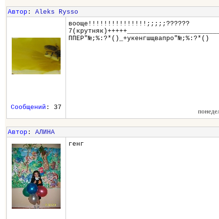
Автор
:
Aleks Rysso
вооще!!!!!!!!!!!!!!!;;;;;??????
7(крутняк)+++++_______________________
ППЕР"№;%:?*()_+укенгшщвапро"№;%:?*()
Сообщений
: 37
понеде
Автор
:
АЛИНА
генг