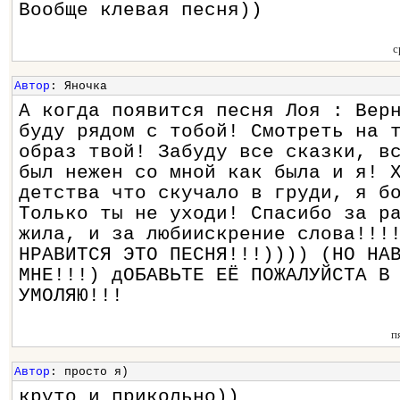
Вообще клевая песня))
с
Автор
: Яночка
А когда появится песня Лоя : Вер
буду рядом с тобой! Смотреть на 
образ твой! Забуду все сказки, в
был нежен со мной как была и я! 
детства что скучало в груди, я б
Только ты не уходи! Спасибо за р
жила, и за любиискрение слова!!!
НРАВИТСЯ ЭТО ПЕСНЯ!!!)))) (НО НА
МНЕ!!!) дОБАВЬТЕ ЕЁ ПОЖАЛУЙСТА В
УМОЛЯЮ!!!
п
Автор
: просто я)
круто и прикольно))