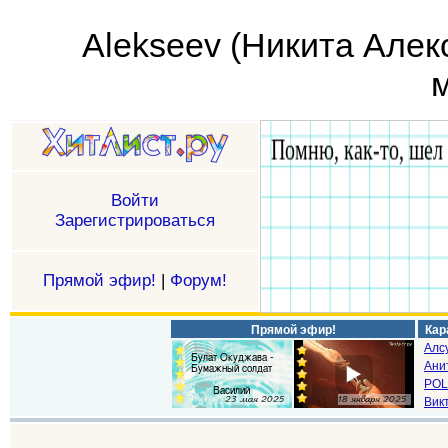
Alekseev (Никита Алек
м
Войти
Зарегистрироваться
Прямой эфир!
|
Форум!
Прямой эфир!
Кар
Алс
Ани
POL
Викт