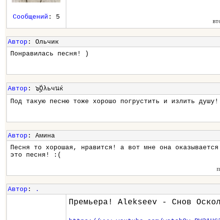
Сообщений
: 5
вт
Автор
: Ольчик
Понравилась песня! )
Автор
: ๖ۣۣۜОλьчนќ
Под такую песню тоже хорошо погрустить и излить душу!
Автор
: Амина
Песня то хорошая, нравится! а вот мне она оказывается
это песня! :(
п
Автор
:
.
Премьера! Alekseev - Снов Оско