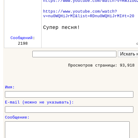
https://www.youtube.com/watch?v=RW31UG
https://www.youtube.com/watch?
v=nu0WQHiJrMI&list=RDnu0WQHiJrMI#t=20
Супер песня!
Сообщений
:
2198
Просмотров страницы: 93,918
Имя:
E-mail (можно не указывать):
Сообщение: