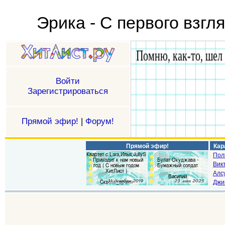
Эрика - С первого взгл
Войти
Зарегистрироваться
Прямой эфир!
|
Форум!
Прямой эфир!
Кар
Пол
Викт
Алс
Джи