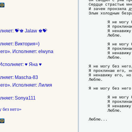
Он сводил с ума пре
Сердце страстью мне
И зачем пронзила д
Злым холодным безр
	Я не могу без него, но молчу,

	Я проклинаю его, но хочу.

олняет: 💝♚ Jalaw ♚💝
	Я ненавижу его, но люблю,

	Люблю.

олняет: Виктория=)
	Я не могу без него, но молчу,

	Я проклинаю его, но хочу.

него». Исполняет: elwyna
	Я ненавижу его, но люблю,

	Люблю.

. Исполняет: ♥ Яна ♥
Я не могу без него,
Я проклинаю его, но
Я ненавижу его, но 
олняет: Mascha-83
Люблю.

него». Исполняет: Лилия
Я не могу без него.
	Я не могу без него, но молчу,

олняет: Sonya111
	Я проклинаю его, но хочу.

	Я ненавижу его, но люблю,

	Люблю.

Люблю...