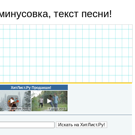
 минусовка, текст песни!
ХитЛист.Ру Продакшн!