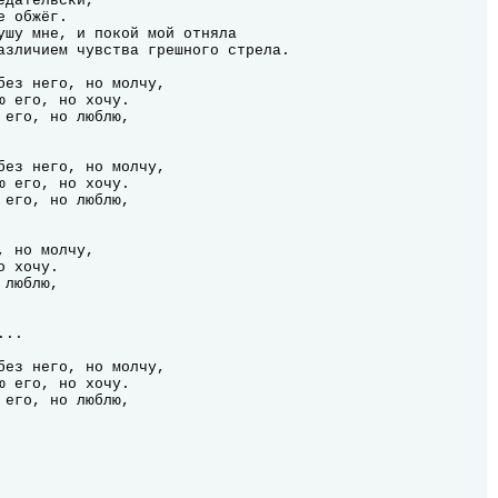
дательски,

 обжёг.

ушу мне, и покой мой отняла

азличием чувства грешного стрела.

 но молчу,

 хочу.

люблю,

..
