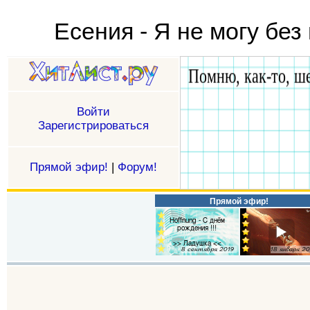
Есения - Я не могу без
Войти
Зарегистрироваться
Прямой эфир!
|
Форум!
Прямой эфир!