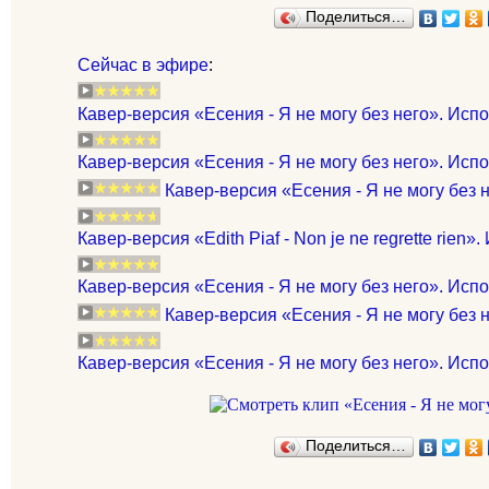
Поделиться…
Сейчас в эфире
:
Кавер-версия «Есения - Я не могу без него». Исп
Кавер-версия «Есения - Я не могу без него». Исп
Кавер-версия «Есения - Я не могу без 
Кавер-версия «Edith Piaf - Non je ne regrette rien»
Кавер-версия «Есения - Я не могу без него». Исп
Кавер-версия «Есения - Я не могу без 
Кавер-версия «Есения - Я не могу без него». Исп
Поделиться…