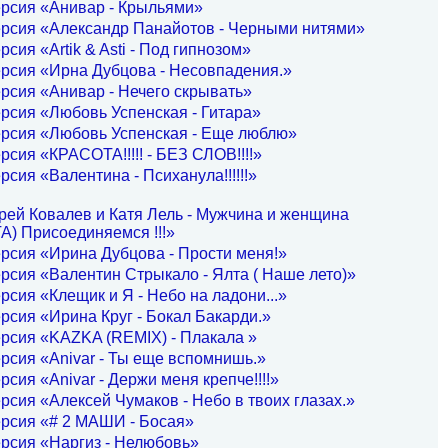
ерсия «Анивар - Крыльями»
ерсия «Александр Панайотов - Черными нитями»
рсия «Artik & Asti - Под гипнозом»
рсия «Ирна Дубцова - Несовпадения.»
рсия «Анивар - Нечего скрывать»
рсия «Любовь Успенская - Гитара»
ерсия «Любовь Успенская - Еще люблю»
рсия «КРАСОТА!!!!! - БЕЗ СЛОВ!!!!»
рсия «Валентина - Психанула!!!!!!»
рей Ковалев и Катя Лель - Мужчина и женщина
) Присоединяемся !!!»
рсия «Ирина Дубцова - Прости меня!»
рсия «Валентин Стрыкало - Ялта ( Наше лето)»
рсия «Клещик и Я - Небо на ладони...»
рсия «Ирина Круг - Бокал Бакарди.»
рсия «KAZKA (REMIX) - Плакала »
рсия «Аnivar - Ты еще вспомнишь.»
рсия «Anivar - Держи меня крепче!!!!»
рсия «Алексей Чумаков - Небо в твоих глазах.»
ерсия «# 2 МАШИ - Босая»
рсия «Наргиз - Нелюбовь»