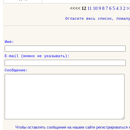
<<<<
12
11
10
9
8
7
6
5
4
3
2
>
Огласите весь список, пожал
Имя:
E-mail (можно не указывать):
Сообщение:
Чтобы оставлять сообщения на нашем сайте регистрироваться 