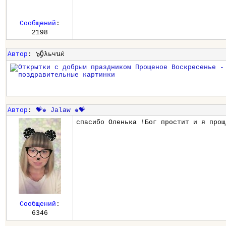
Сообщений
:
2198
Автор
: ๖ۣۣۜОλьчนќ
Автор
:
💝♚ Jalaw ♚💝
спасибо Оленька !Бог простит и я прощ
Сообщений
:
6346