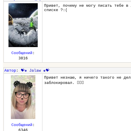
Привет, почему не могу писать тебе в 
списке ?:(
Сообщений
:
3816
Автор
:
💝♚ Jalaw ♚💝
Привет незнаю, я ничего такого не дел
заблокировал. 🤷🏻‍♀️
Сообщений
:
6346