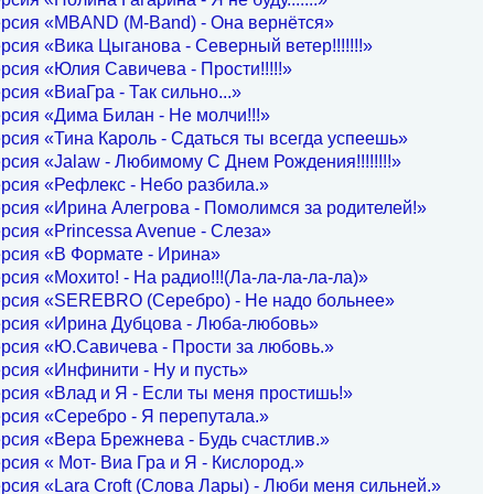
рсия «MBAND (M-Band) - Она вернётся»
рсия «Вика Цыганова - Северный ветер!!!!!!!»
рсия «Юлия Савичева - Прости!!!!!»
рсия «ВиаГра - Так сильно...»
рсия «Дима Билан - Не молчи!!!»
рсия «Тина Кароль - Сдаться ты всегда успеешь»
рсия «Jalaw - Любимому С Днем Рождения!!!!!!!!»
рсия «Рефлекс - Небо разбила.»
рсия «Ирина Алегрова - Помолимся за родителей!»
рсия «Princessa Avenue - Слеза»
рсия «В Формате - Ирина»
рсия «Мохито! - На радио!!!(Ла-ла-ла-ла-ла)»
ерсия «SEREBRO (Серебро) - Не надо больнее»
ерсия «Ирина Дубцова - Люба-любовь»
рсия «Ю.Савичева - Прости за любовь.»
рсия «Инфинити - Ну и пусть»
рсия «Влад и Я - Если ты меня простишь!»
рсия «Серебро - Я перепутала.»
рсия «Вера Брежнева - Будь счастлив.»
рсия « Мот- Виа Гра и Я - Кислород.»
рсия «Lara Croft (Слова Лары) - Люби меня сильней.»