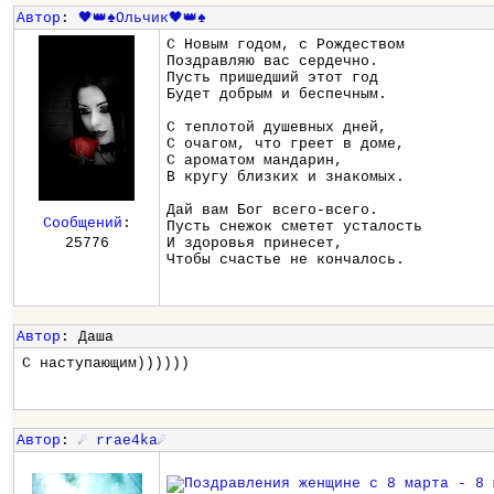
Автор
:
🖤👑♠️Ольчик🖤👑♠️
С Новым годом, с Рождеством
Поздравляю вас сердечно.
Пусть пришедший этот год
Будет добрым и беспечным.
С теплотой душевных дней,
С очагом, что греет в доме,
С ароматом мандарин,
В кругу близких и знакомых.
Дай вам Бог всего-всего.
Сообщений
:
Пусть снежок сметет усталость
25776
И здоровья принесет,
Чтобы счастье не кончалось.
Автор
: Даша
С наступающим))))))
Автор
:
☄ rrae4ka☄