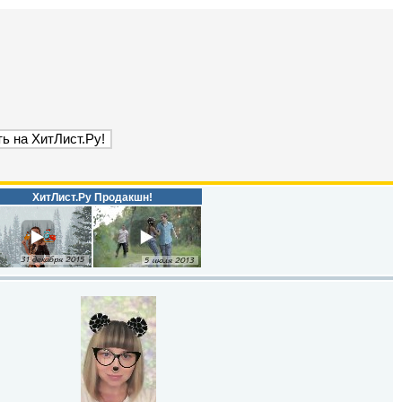
ХитЛист.Ру Продакшн!