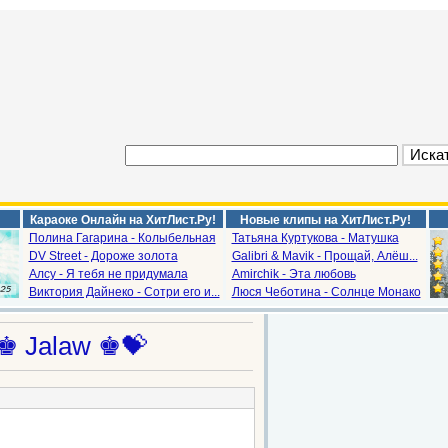
Караоке Онлайн на ХитЛист.Ру!
Новые клипы на ХитЛист.Ру!
Полина Гагарина - Колыбельная
Татьяна Куртукова - Матушка
DV Street - Дороже золота
Galibri & Mavik - Прощай, Алёш...
Алсу - Я тебя не придумала
Amirchik - Эта любовь
Виктория Дайнеко - Сотри его и...
Люся Чеботина - Солнце Монако
♚ Jalaw ♚💝