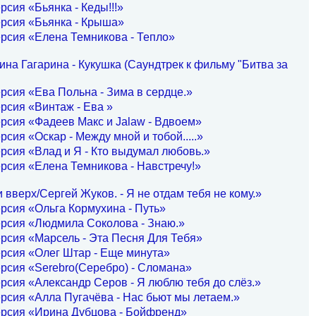
рсия «Бьянка - Кеды!!!»
рсия «Бьянка - Крыша»
рсия «Елена Темникова - Тепло»
на Гагарина - Кукушка (Саундтрек к фильму "Битва за
рсия «Ева Польна - Зима в сердце.»
рсия «Винтаж - Ева »
рсия «Фадеев Макс и Jalaw - Вдвоем»
рсия «Оскар - Между мной и тобой.....»
рсия «Влад и Я - Кто выдумал любовь.»
рсия «Елена Темникова - Навстречу!»
 вверх/Сергей Жуков. - Я не отдам тебя не кому.»
рсия «Ольга Кормухина - Путь»
ерсия «Людмила Соколова - Знаю.»
рсия «Марсель - Эта Песня Для Тебя»
рсия «Олег Штар - Еще минута»
рсия «Serebro(Серебро) - Сломана»
рсия «Александр Серов - Я люблю тебя до слёз.»
рсия «Алла Пугачёва - Нас бьют мы летаем.»
ерсия «Ирина Дубцова - Бойфренд»