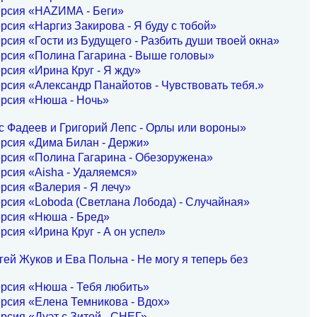
ерсия «НАZИМА - Беги»
рсия «Наргиз Закирова - Я буду с тобой»
рсия «Гости из Будущего - Разбить души твоей окна»
рсия «Полина Гагарина - Выше головы»
рсия «Ирина Круг - Я жду»
рсия «Александр Панайотов - Чувствовать тебя.»
ерсия «Нюша - Ночь»
с Фадеев и Григорий Лепс - Орлы или вороны»
ерсия «Дима Билан - Держи»
рсия «Полина Гагарина - Обезоружена»
рсия «Aisha - Удаляемся»
рсия «Валерия - Я лечу»
рсия «Loboda (Светлана Лобода) - Случайная»
ерсия «Нюша - Бред»
рсия «Ирина Круг - А он успел»
ей Жуков и Ева Польна - Не могу я теперь без
ерсия «Нюша - Тебя любить»
рсия «Елена Темникова - Вдох»
рсия «Дуэт с Зитой - СНЕГ»