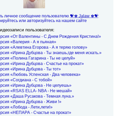
ть личное сообщение пользователю
💝♚ Jalaw ♚💝
рируйтесь или авторизуйтесь на нашем сайте
идеозаписи пользователя:
рсия «От Валентины - C Днем Рождения Кристина!»
рсия «Валерия - А я пьяная»
рсия «Алевтина Егорова - А я теряю голову»
рсия «Ирина Дубцова - Ты знаешь,где меня искать.»
рсия «Полина Гагарина - Ты не целуй»
рсия «Ирина Дубцова - Счастье на прокат»
рсия «Ирина Дубцова - Ты тот»
рсия «Любовь Успенская - Два человека»
рсия «Согдиана - С тобой»
рсия «Ирина Дубцова - Не целуешь»
ерсия «RSAS ELLA- NBA - Не мешай»
рсия «Даша Русакова - Темная луна.»
рсия «Ирина Дубцова - Живи !»
рсия «Лобода - Лети,лети!»
рсия «НЕПАРА - Счастье на прокат»