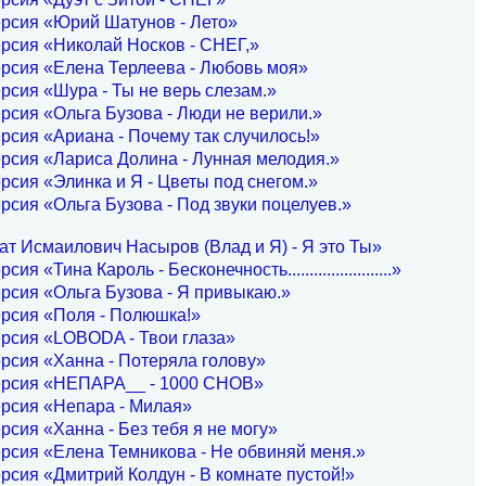
рсия «Юрий Шатунов - Лето»
рсия «Николай Носков - СНЕГ,»
рсия «Елена Терлеева - Любовь моя»
рсия «Шура - Ты не верь слезам.»
рсия «Ольга Бузова - Люди не верили.»
рсия «Ариана - Почему так случилось!»
рсия «Лариса Долина - Лунная мелодия.»
рсия «Элинка и Я - Цветы под снегом.»
рсия «Ольга Бузова - Под звуки поцелуев.»
т Исмаилович Насыров (Влад и Я) - Я это Ты»
ия «Тина Кароль - Бесконечность........................»
рсия «Ольга Бузова - Я привыкаю.»
рсия «Поля - Полюшка!»
рсия «LOBODA - Твои глаза»
рсия «Ханна - Потеряла голову»
ерсия «НЕПАРА__ - 1000 СНОВ»
рсия «Непара - Милая»
рсия «Ханна - Без тебя я не могу»
рсия «Елена Темникова - Не обвиняй меня.»
рсия «Дмитрий Колдун - В комнате пустой!»