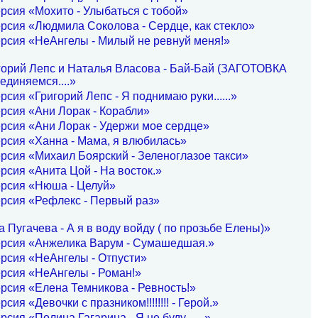
рсия «Мохито - Улыбаться с тобой»
рсия «Людмила Соколова - Сердце, как стекло»
рсия «НеАнгелы - Милый не ревнуй меня!»
горий Лепс и Наталья Власова - Бай-Бай (ЗАГОТОВКА
диняемся....»
рсия «Григорий Лепс - Я поднимаю руки......»
рсия «Ани Лорак - Корабли»
рсия «Ани Лорак - Удержи мое сердце»
рсия «Ханна - Мама, я влюбилась»
рсия «Михаил Боярский - Зеленоглазое такси»
рсия «Анита Цой - На восток.»
ерсия «Нюша - Целуй»
рсия «Рефлекс - Первый раз»
 Пугачева - А я в воду войду ( по прозьбе Елены)»
ерсия «Анжелика Варум - Сумашедшая.»
рсия «НеАнгелы - Отпусти»
рсия «НеАнгелы - Роман!»
рсия «Елена Темникова - Ревность!»
сия «Девочки с празником!!!!!!!! - Герой.»
сия «Полина Гагарина - Я не буду.......»