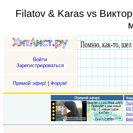
Filatov & Karas vs Викто
м
Войти
Зарегистрироваться
Прямой эфир!
|
Форум!
Прямой эфир!
Кар
Пол
DV S
Алс
Викт