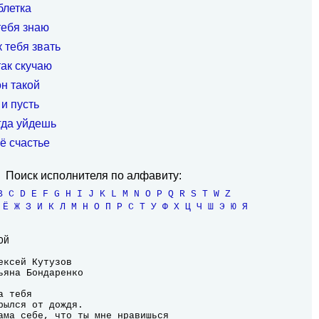
блетка
тебя знаю
 тебя звать
так скучаю
н такой
и пусть
гда уйдешь
ё счастье
Поиск исполнителя по алфавиту:
B
C
D
E
F
G
H
I
J
K
L
M
N
O
P
Q
R
S
T
W
Z
Ё
Ж
З
И
К
Л
М
Н
О
П
Р
С
Т
У
Ф
Х
Ц
Ч
Ш
Э
Ю
Я
 тебя

рылся от дождя.

ама себе, что ты мне нравишься
