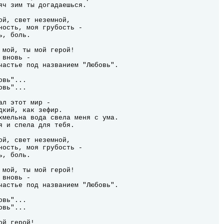
яч зим ты догадаешься.

вь"...

вь"...

л этот мир -

дкий, как зефир.

хмельна вода свела меня с ума.

я и спела для тебя.

вь"...

вь"...

й герой!
