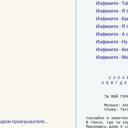
Инфинити - Та
Инфинити - Я 
Инфинити - Как
Инфинити - Я 
Инфинити - А о
Инфинити - Ну 
Инфинити - Ко
Инфинити - Мо
2
3
5
A
А
Б
В
Г
Д
Е
	ТЫ МОЙ ГЕРОЙ

	Музыка: Алексей Кутузов

	Слова: Татьяна Бондаренко

Случайно я заметила
таром проигрывателе...
В такси, где ты ук
Признаюсь дома я с