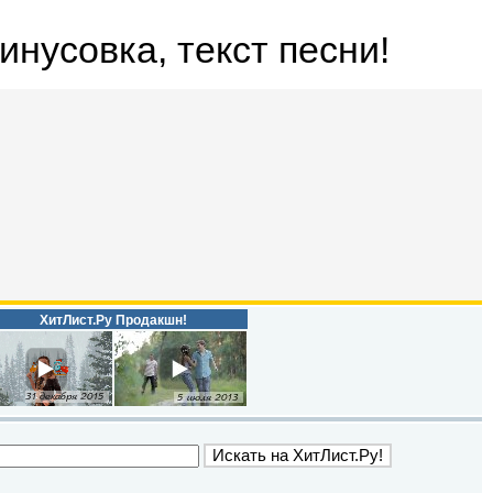
минусовка, текст песни!
ХитЛист.Ру Продакшн!