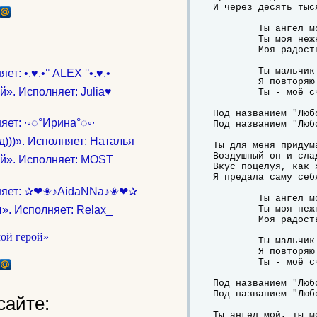
И через десять тыс
	Ты ангел мой, свет неземной,

	Ты моя нежность, моя грубость -

	Моя радость, боль.

	Ты мальчик мой, ты мой герой!

т: •.♥.•° ALEX °•.♥.•
	Я повторяю вновь -

». Исполняет: Julia♥
	Ты - моё счастье под названием "Любовь".

Под названием "Любо
ет: ∙◦◌°Ирина°◌◦∙
Под названием "Любо
)))». Исполняет: Наталья
Ты для меня придума
Воздушный он и сла
ой». Исполняет: MOST
Вкус поцелуя, как 
Я предала саму себ
олняет: ✰❤✬♪AidaNNa♪✬❤✰
	Ты ангел мой, свет неземной,

». Исполняет: Relax_
	Ты моя нежность, моя грубость -

	Моя радость, боль.

	Ты мальчик мой, ты мой герой!

	Я повторяю вновь -

	Ты - моё счастье под названием "Любовь".

Под названием "Любо
Под названием "Любо
сайте:
Ты ангел мой, ты мо