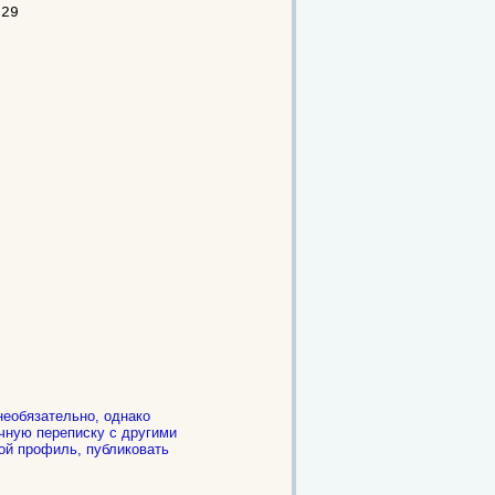
229
необязательно, однако
чную переписку с другими
ой профиль, публиковать
.