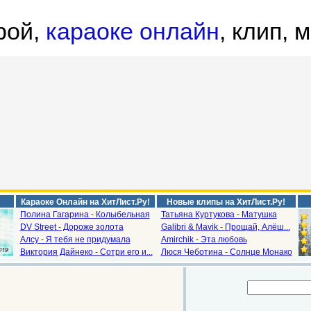
рой,
караоке онлайн
, клип, 
Караоке Онлайн на ХитЛист.Ру!
Новые клипы на ХитЛист.Ру!
Полина Гагарина - Колыбельная
Татьяна Куртукова - Матушка
DV Street - Дороже золота
Galibri & Mavik - Прощай, Алёш...
Алсу - Я тебя не придумала
Amirchik - Эта любовь
Виктория Дайнеко - Сотри его и...
Люся Чеботина - Солнце Монако