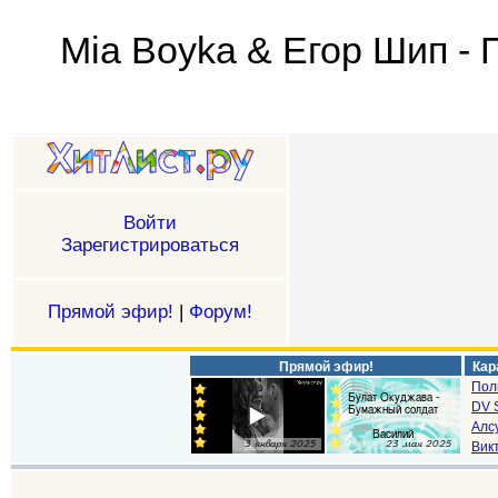
Mia Boyka & Егор Шип - 
Войти
Зарегистрироваться
Прямой эфир!
|
Форум!
Прямой эфир!
Кар
Пол
DV S
Алс
Викт