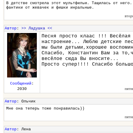
В детстве смотрела этот мультфильм. Тащилась от него.
фантики от жевачек и фишки инральные.
втор
Автор
:
>> Ладушка <<
Песня просто клаас !!! Весёлая
настроение... Люблю детские пе
мы были детьми,хорошее воспоми
Спасибо, Константин Вам за то,
весёлое сюда Вы вносите...
Просто супер!!!! Спасибо больш
Сообщений
:
пятн
2030
Автор
: Ольчик
Мне она теперь тоже понравилась))
пятн
Автор
: Лена