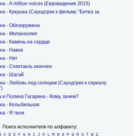
а - A million voices (Евровидение 2015)
а - Кукушка (Саундтрек к фильму "Битва за
на - Обезоружена
на - Меланхолия
на - Камень на сердце
на - Навек
на - Нет
на - Спектакль окончен
на - Шагай
на - Любовь под солнцем (Саундтрек к сериалу
)
 и Полина Гагарина - Кому, зачем?
на - Колыбельная
а - Я твоя
Поиск исполнителя по алфавиту:
B
C
D
E
F
G
H
I
J
K
L
M
N
O
P
Q
R
S
T
W
Z