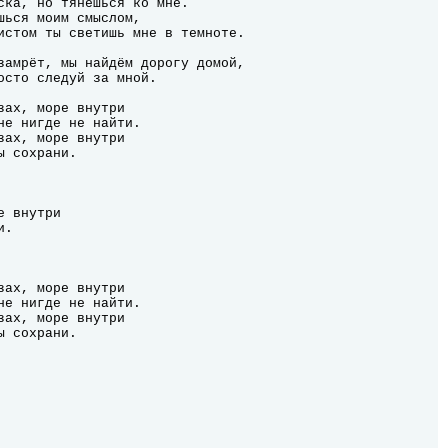
ска, но тянешься ко мне.

шься моим смыслом,

истом ты светишь мне в темноте.

замрёт, мы найдём дорогу домой,

осто следуй за мной.

 внутри

.
