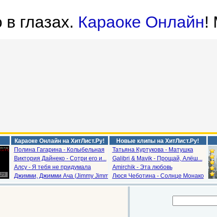
 в глазах.
Караоке Онлайн
!
Караоке Онлайн на ХитЛист.Ру!
Новые клипы на ХитЛист.Ру!
Полина Гагарина - Колыбельная
Татьяна Куртукова - Матушка
Виктория Дайнеко - Сотри его и...
Galibri & Mavik - Прощай, Алёш...
Алсу - Я тебя не придумала
Amirchik - Эта любовь
Джимми, Джимми Ача (Jimmy Jimm...
Люся Чеботина - Солнце Монако