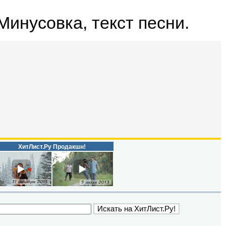
 Минусовка, текст песни.
ХитЛист.Ру Продакшн!