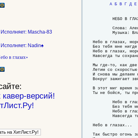
А
Б
В
Г
Д
Е
	НЕБО В ГЛАЗАХ

	Слова: Александр Жвакин

. Исполняет: Mascha-83
	Музыка: Владимир Чиняев, Александр Коновалов

Небо в глазах, море
 Исполняет: Nadin♠
Без тебя мне нигде 
Небо в глазах, море
Навсегда ты сохрани
Мы где-то, как две
Летим со скоростью
И снова мы делаем к
Вокруг зажигает зв
сайте:
В этот миг время з
Ты не бойся, ты пр
 кавер-версий!
	Небо в глазах, море внутри

тЛист.Ру!
	Без тебя мне нигде не найти.

	Небо в глазах, море внутри

	Навсегда ты сохрани.

Небо в глазах...

Так быстро огонь з