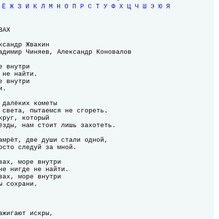
Ё
Ж
З
И
К
Л
М
Н
О
П
Р
С
Т
У
Ф
Х
Ц
Ч
Ш
Э
Ю
Я
 внутри

не найти.

 внутри

.

 далёких кометы

 света, пытаемся не сгореть.

руг, который

ёзды, нам стоит лишь захотеть.

амрёт, две души стали одной,

осто следуй за мной.

ажигают искры,
