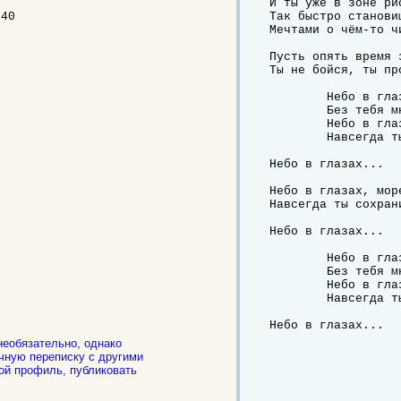
И ты уже в зоне ри
640
Так быстро станови
Мечтами о чём-то ч
Пусть опять время 
Ты не бойся, ты пр
	Небо в глазах, море внутри

	Без тебя мне нигде не найти.

	Небо в глазах, море внутри

	Навсегда ты сохрани.

Небо в глазах...

Небо в глазах, море
Навсегда ты сохрани
Небо в глазах...

	Небо в глазах, море внутри

	Без тебя мне нигде не найти.

	Небо в глазах, море внутри

	Навсегда ты сохрани.

Небо в глазах...
необязательно, однако
чную переписку с другими
ой профиль, публиковать
.