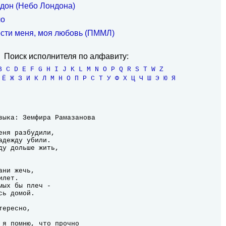
дон (Небо Лондона)
чо
сти меня, моя любовь (ПММЛ)
Поиск исполнителя по алфавиту:
B
C
D
E
F
G
H
I
J
K
L
M
N
O
P
Q
R
S
T
W
Z
Ё
Ж
З
И
К
Л
М
Н
О
П
Р
С
Т
У
Ф
Х
Ц
Ч
Ш
Э
Ю
Я
еня разбудили,

дежду убили.

ду дольше жить,

ни жечь,

лет.

ых бы плеч -

ь домой.

ересно,

 я помню, что прочно
