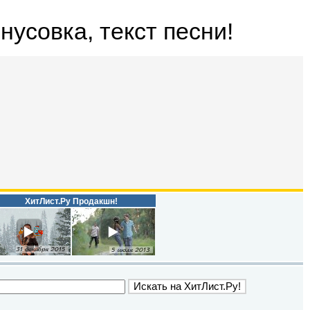
инусовка, текст песни!
ХитЛист.Ру Продакшн!