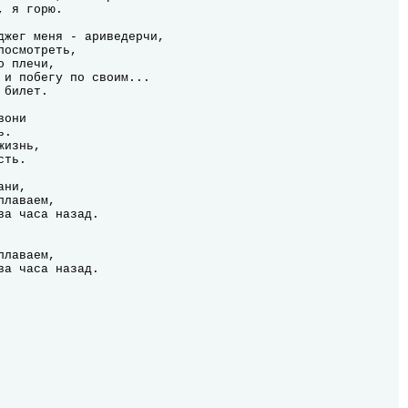
 я горю.

джег меня - ариведерчи,

осмотреть,

 плечи,

 и побегу по своим...

билет.

они

.

изнь,

ть.

ни,

лаваем,

ва часа назад.

лаваем,

ва часа назад.