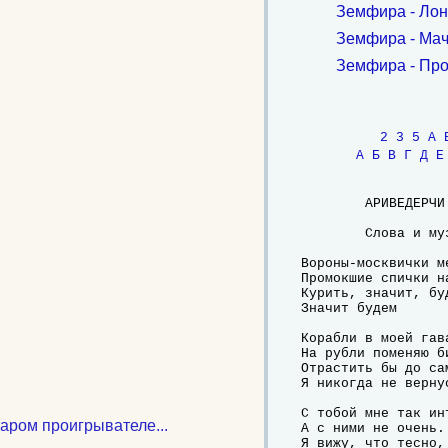
Земфира - Лон
Земфира - Ма
Земфира - Про
2
3
5
A
А
Б
В
Г
Д
Е
	АРИВЕДЕРЧИ

	Слова и музыка: Земфира Рамазанова

Вороны-москвички м
Промокшие спички на
Курить, значит, бу
Значит будем

Корабли в моей гава
На рубли поменяю би
Отрастить бы до сам
Я никогда не вернус
С тобой мне так инт
таром проигрывателе...
А с ними не очень.

Я вижу, что тесно,