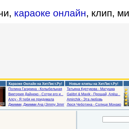
чи,
караоке онлайн
, клип, м
Караоке Онлайн на ХитЛист.Ру!
Новые клипы на ХитЛист.Ру!
Полина Гагарина - Колыбельная
Татьяна Куртукова - Матушка
Виктория Дайнеко - Сотри его и...
Galibri & Mavik - Прощай, Алёш...
Алсу - Я тебя не придумала
Amirchik - Эта любовь
Джимми, Джимми Ача (Jimmy Jimm...
Люся Чеботина - Солнце Монако