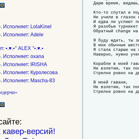
Дарю время, видишь,
Кто-то спутал и по
Не учили в глазок п
И едва ли успеют по
 Исполняет: LolaKinel
Я разобью турникет
Обратный change на 
 Исполняет: Adelе
Я буду ждать, ты зв
В мои обычные шесть
•.♥.•° ALEX °•.♥.•
Я стала старше на ж
Наверно, нужно учес
. Исполняет: oxana
Корабли в моей гава
. Исполняет: IRISHA
Не взлетим, так поп
. Исполняет: Куролесова
Стрелки ровно на д
. Исполняет: Mascha-83
В моей гавани,

Не взлетим, так поп
Стрелки ровно на д
сайте:
 кавер-версий!