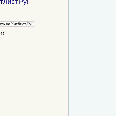
тЛист.Ру!
746