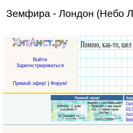
Земфира - Лондон (Небо 
Войти
Зарегистрироваться
Прямой эфир!
|
Форум!
Прямой эфир!
Кар
Пол
DV S
Алс
Викт