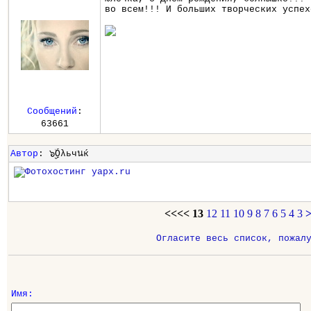
во всем!!! И больших творческих успех
Сообщений
:
63661
Автор
: ๖ۣۣۜОλьчนќ
<<<<
13
12
11
10
9
8
7
6
5
4
3
Огласите весь список, пожал
Имя: