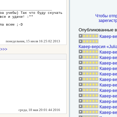
_________________________
за учебы) Так что буду скучать
Чтобы отп
все и удачи! :**
зарегист
ла всем ;-D
Опубликованные в
Кавер-ве
понедельник, 15 июля 16:25:02 2013
Кавер-версия «Julia
>>>>
Кавер-ве
Кавер-ве
Кавер-в
Кавер-ве
Кавер-ве
Кавер-в
Кавер-ве
Кавер-ве
Кавер-ве
Кавер-ве
Кавер-в
среда, 18 мая 20:01:44 2016
Кавер-ве