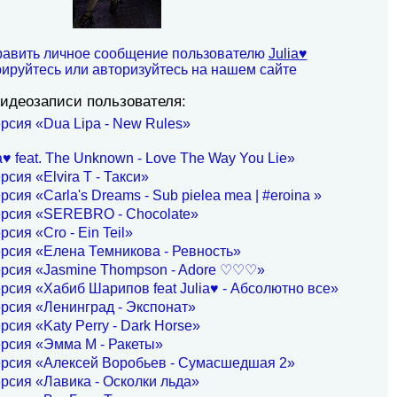
равить личное сообщение пользователю
Julia♥
рируйтесь или авторизуйтесь на нашем сайте
идеозаписи пользователя:
рсия «Dua Lipa - New Rules»
♥ feat. The Unknown - Love The Way You Lie»
рсия «Elvira T - Такси»
рсия «Carla's Dreams - Sub pielea mea | #eroina »
ерсия «SEREBRO - Chocolate»
рсия «Cro - Ein Teil»
рсия «Елена Темникова - Ревность»
ерсия «Jasmine Thompson - Adore ♡♡♡»
рсия «Хабиб Шарипов feat Julia♥ - Абсолютно все»
рсия «Ленинград - Экспонат»
рсия «Katy Perry - Dark Horse»
рсия «Эмма М - Ракеты»
ерсия «Алексей Воробьев - Сумасшедшая 2»
рсия «Лавика - Осколки льда»