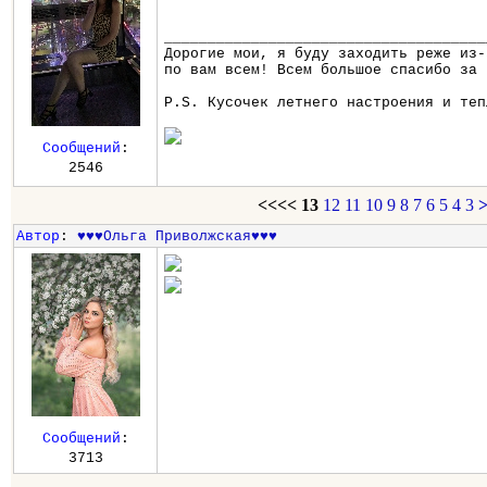
_____________________________________
Дорогие мои, я буду заходить реже из-
по вам всем! Всем большое спасибо за 
P.S. Кусочек летнего настроения и теп
Сообщений
:
2546
<<<<
13
12
11
10
9
8
7
6
5
4
3
Автор
:
♥♥♥Ольга Приволжская♥♥♥
Сообщений
:
3713