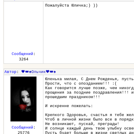
Пожалуйста Юличка;) ))
Сообщений
:
3264
Автор
:
🖤👑♠️Ольчик🖤👑♠️
Юленька милая, С Днем Рожденья, пусть
Прости, что с опозданием!!! :(
Как говорится лучше позже, чем никогд
прощения за поздние поздравления!!! и
прошедшим праздником!!!
И искренне пожелать:
Крепкого Здоровья, счастья я тебе жел
Чтоб в личной жизни было все в порядк
Не возникают, пускай, преграды!
Сообщений
:
И солнце каждый день твою улыбку осве
25776
Пусть будет больше в жизни светлых дн