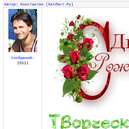
Автор
:
Константин (ХитЛист.Ру)
Сообщений
:
15511