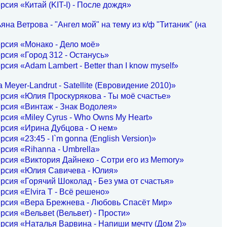
рсия «Китай (KIT-I) - После дождя»
на Ветрова - "Ангел мой" на тему из к/ф "Титаник" (на
рсия «Монако - Дело моё»
рсия «Город 312 - Останусь»
рсия «Adam Lambert - Better than I know myself»
Meyer-Landrut - Satellite (Евровидение 2010)»
рсия «Юлия Проскурякова - Ты моё счастье»
рсия «Винтаж - Знак Водолея»
рсия «Miley Cyrus - Who Owns My Heart»
рсия «Ирина Дубцова - О нем»
рсия «23:45 - I`m gonna (English Version)»
рсия «Rihanna - Umbrella»
рсия «Виктория Дайнеко - Сотри его из Memory»
ерсия «Юлия Савичева - Юлия»
рсия «Горячий Шоколад - Без ума от счастья»
рсия «Elvira T - Всё решено»
ерсия «Вера Брежнева - Любовь Спасёт Мир»
рсия «Вельвеt (Вельвет) - Прости»
рсия «Наталья Варвина - Напиши мечту (Дом 2)»