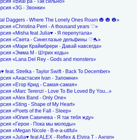
рсия «ВиаГра - Так сильно»
рсия «3G - Звонки»
tal Daggers - Where The Lonely Ones Roam 🎃 🎃 🎃»
сия «Christina Perri - A thousand years ♡»
рсия «Misha feat Julia♥ - Я перепутала»
ерсия «Света - Синеглазые дельфины ♡🐬»
рсия «Мари Краймбрери - Давай навсегда»
ерсия «Эмма М - Штрих коды»
рсия «Lana Del Rey - Gods and monsters»
 feat. Strelka - Taylor Swift - Back To December»
рсия «Анастасия Ivan - Запомни»
рсия «Егор Крид - Самая-самая»
рсия «Marc Terenzi - Love To Be Loved By You...»
рсия «Alex Band - Only One»
рсия «Sting - Shape of My Heart»
сия «Poets of the Fall - Sleep»
рсия «Юлия Савичева - Я так тебя жду»
рсия «Герои - Пока мы молоды»
рсия «Megan Nicole - B-e-a-utiful»
сия «Julia♥ feat ALEX - Reflex & Elvira T - Ангел»