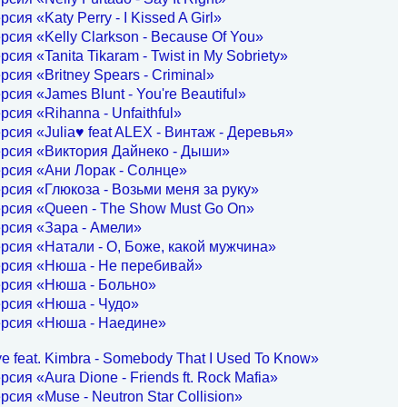
сия «Katy Perry - I Kissed A Girl»
рсия «Kelly Clarkson - Because Of You»
сия «Tanita Tikaram - Twist in My Sobriety»
рсия «Britney Spears - Criminal»
рсия «James Blunt - You're Beautiful»
рсия «Rihanna - Unfaithful»
рсия «Julia♥ feat ALEX - Винтаж - Деревья»
ерсия «Виктория Дайнеко - Дыши»
рсия «Ани Лорак - Солнце»
рсия «Глюкоза - Возьми меня за руку»
рсия «Queen - The Show Must Go On»
рсия «Зара - Амели»
рсия «Натали - О, Боже, какой мужчина»
ерсия «Нюша - Не перебивай»
ерсия «Нюша - Больно»
ерсия «Нюша - Чудо»
ерсия «Нюша - Наедине»
e feat. Kimbra - Somebody That I Used To Know»
сия «Aura Dione - Friends ft. Rock Mafia»
рсия «Muse - Neutron Star Collision»