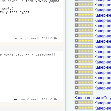
 на земле на твою улыбку дарил
Кавер-вер
 дар!;)
Кавер-ве
ть у тебя будет
Кавер-вер
Кавер-ве
Кавер-ве
Кавер-ве
Кавер-ве
четверг, 19 мая 05:27:12 2016
Кавер-в
Кавер-ве
Кавер-ве
е яркие строчки и цветочки!!
Кавер-ве
Кавер-ве
Кавер-ве
Кавер-в
Кавер-в
Кавер-в
Кавер-в
Кавер-версия «Goty
пятница, 20 мая 19:32:15 2016
Кавер-вер
Кавер-ве