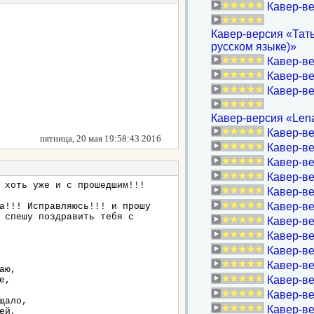
Кавер-ве
Кавер-версия «Татья
русском языке)»
Кавер-ве
Кавер-ве
Кавер-ве
Кавер-версия «Lena 
Кавер-ве
пятница, 20 мая 19:58:43 2016
Кавер-ве
Кавер-ве
Кавер-ве
 хоть уже и с прошедшим!!!
Кавер-ве
Кавер-ве
а!!! Исправляюсь!!! и прошу
 спешу поздравить тебя с
Кавер-ве
Кавер-в
Кавер-ве
Кавер-ве
аю,
Кавер-в
е,
Кавер-ве
щало,
Кавер-ве
ей,