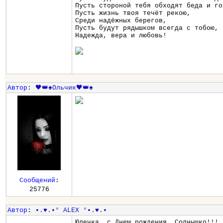
Пусть стороной тебя обходят беда и го
Пусть жизнь твоя течёт рекою,
Среди надёжных берегов,
Пусть будут рядышком всегда с тобою,
Надежда, вера и любовь!
Автор
:
🖤👑♠️Ольчик🖤👑♠️
Сообщений
:
25776
Автор
:
•.♥.•° ALEX °•.♥.•
Юлечка, с Днем рождения, Солнышко!!! 