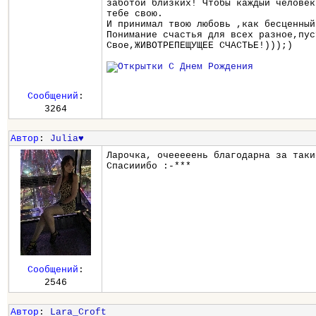
заботой близких! Чтобы каждый человек
тебе свою.
И принимал твою любовь ,как бесценный
Понимание счастья для всех разное,пус
Свое,ЖИВОТРЕПЕЩУЩЕЕ СЧАСТЬЕ!)));)
Сообщений
:
3264
Автор
:
Julia♥
Ларочка, очееееень благодарна за таки
Спасииибо :-***
Сообщений
:
2546
Автор
:
Lara_Croft