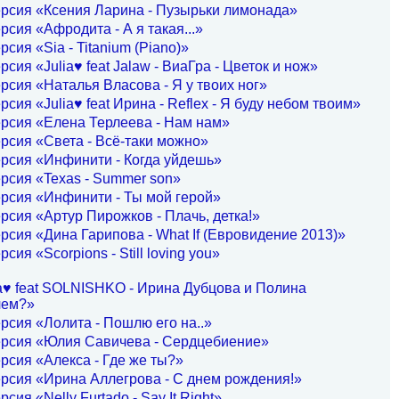
рсия «Ксения Ларина - Пузырьки лимонада»
рсия «Афродита - А я такая...»
рсия «Sia - Titanium (Piano)»
рсия «Julia♥ feat Jalaw - ВиаГра - Цветок и нож»
рсия «Наталья Власова - Я у твоих ног»
рсия «Julia♥ feat Ирина - Reflex - Я буду небом твоим»
рсия «Елена Терлеева - Нам нам»
рсия «Света - Всё-таки можно»
рсия «Инфинити - Когда уйдешь»
рсия «Texas - Summer son»
рсия «Инфинити - Ты мой герой»
рсия «Артур Пирожков - Плачь, детка!»
рсия «Дина Гарипова - What If (Евровидение 2013)»
сия «Scorpions - Still loving you»
a♥ feat SOLNISHKO - Ирина Дубцова и Полина
чем?»
рсия «Лолита - Пошлю его на..»
ерсия «Юлия Савичева - Сердцебиение»
рсия «Алекса - Где же ты?»
рсия «Ирина Аллегрова - С днем рождения!»
сия «Nelly Furtado - Say It Right»