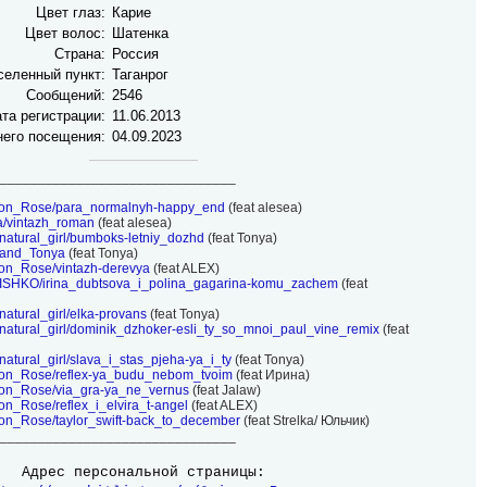
Цвет глаз:
Карие
Цвет волос:
Шатенка
Страна:
Россия
селенный пункт:
Таганрог
Сообщений:
2546
та регистрации:
11.06.2013
него посещения:
04.09.2023
_______________________________
rimson_Rose/para_normalnyh-happy_end
(feat alesea)
sea/vintazh_roman
(feat alesea)
ernatural_girl/bumboks-letniy_dozhd
(feat Tonya)
ia_and_Tonya
(feat Tonya)
imson_Rose/vintazh-derevya
(feat ALEX)
OLNISHKO/irina_dubtsova_i_polina_gagarina-komu_zachem
(feat
rnatural_girl/elka-provans
(feat Tonya)
pernatural_girl/dominik_dzhoker-esli_ty_so_mnoi_paul_vine_remix
(feat
ernatural_girl/slava_i_stas_pjeha-ya_i_ty
(feat Tonya)
rimson_Rose/reflex-ya_budu_nebom_tvoim
(feat Ирина)
imson_Rose/via_gra-ya_ne_vernus
(feat Jalaw)
mson_Rose/reflex_i_elvira_t-angel
(feat ALEX)
imson_Rose/taylor_swift-back_to_december
(feat Strelka/ Юльчик)
_______________________________
Адрес персональной страницы: