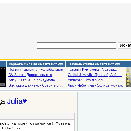
Караоке Онлайн на ХитЛист.Ру!
Новые клипы на ХитЛист.Ру!
Полина Гагарина - Колыбельная
Татьяна Куртукова - Матушка
DV Street - Дороже золота
Galibri & Mavik - Прощай, Алёш...
Алсу - Я тебя не придумала
Amirchik - Эта любовь
Виктория Дайнеко - Сотри его и...
Люся Чеботина - Солнце Монако
ца
Julia♥
всех на моей страничке! Музыка
 никак...!