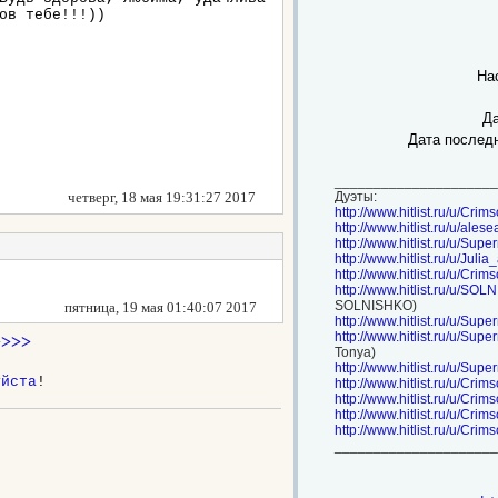
ов тебе!!!))
На
Да
Дата послед
_____________________
четверг, 18 мая 19:31:27 2017
Дуэты:
http://www.hitlist.ru/u/C
http://www.hitlist.ru/u/ale
http://www.hitlist.ru/u/Sup
http://www.hitlist.ru/u/Jul
http://www.hitlist.ru/u/Cr
http://www.hitlist.ru/u/S
SOLNISHKO)
пятница, 19 мая 01:40:07 2017
http://www.hitlist.ru/u/Supe
http://www.hitlist.ru/u/Su
>>>>
Tonya)
http://www.hitlist.ru/u/Sup
уйста
!
http://www.hitlist.ru/u/C
http://www.hitlist.ru/u/Cr
http://www.hitlist.ru/u/Cri
http://www.hitlist.ru/u/Cr
_____________________