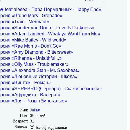
a♥ feat alesea - Пара Нормальных - Happy End»
рсия «Bruno Mars - Grenade»
рсия «Train - Mermaid»
рсия «Sander Van Doorn - Love Is Darkness»
рсия «Adam Lambert - Whataya Want From Me»
рсия «Mike Bailey - Wild world»
рсия «Rae Morris - Don't Go»
рсия «Amy Diamond - Bittersweet»
сия «Rihanna - Unfaithful...»
рсия «Olly Murs - Troublemaker»
рсия «Alexandra Stan - Mr. Saxobeat»
ерсия «Любовные Истории - Школа»
рсия «Винтаж - Роман»
ерсия «SEREBRO (Серебро) - Скажи не молчи»
рсия «Афродита - Валера!»
рсия «Лоя - Розы тёмно-алые»
Имя:
Julia♥
Пол:
Женский
Возраст:
31
Зодиак:
♉
Телец, год свиньи