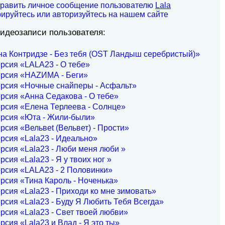
править личное сообщение пользователю
Lala
рируйтесь или авторизуйтесь на нашем сайте
идеозаписи пользователя:
на Контридзе - Без тебя (OST Ландыш серебристый)»
рсия «LALA23 - О тебе»
ерсия «НАZИМА - Беги»
ерсия «Ночные снайперы - Асфальт»
рсия «Анна Седакова - О тебе»
рсия «Елена Терлеева - Солнце»
ерсия «Юта - Жили-были»
рсия «Вельвеt (Вельвет) - Прости»
рсия «Lala23 - Идеально»
рсия «Lala23 - Люби меня люби »
рсия «Lala23 - Я у твоих ног »
рсия «LALA23 - 2 Половинки»
рсия «Тина Кароль - Ноченька»
рсия «Lala23 - Приходи ко мне зимовать»
рсия «Lala23 - Буду Я Любить Тебя Всегда»
рсия «Lala23 - Свет твоей любви»
рсия «Lala23 и Влад - Я это ты»