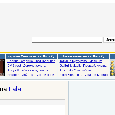
Караоке Онлайн на ХитЛист.Ру!
Новые клипы на ХитЛист.Ру!
Полина Гагарина - Колыбельная
Татьяна Куртукова - Матушка
DV Street - Дороже золота
Galibri & Mavik - Прощай, Алёш...
Алсу - Я тебя не придумала
Amirchik - Эта любовь
Виктория Дайнеко - Сотри его и...
Люся Чеботина - Солнце Монако
ица
Lala