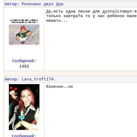
Автор
:
Резонанс двух Душ
Да,есть одна песня для дуэта)стимул-я
только завтра?а то у нас ребенок мале
мешать...
Сообщений
:
1462
Автор
:
Lara_Croft174.
Конечно..ок
Сообщений
: