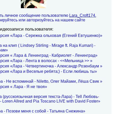
ть личное сообщение пользователю
Lara_Croft174.
рируйтесь или авторизуйтесь на нашем сайте
идеозаписи пользователя:
рсия «Лара - Сережка ольховая (Егений Евтушенко)»
а клип ( Lindsey Stirling - Mirage ft. Raja Kumari) -
рам»
рсия « Лара & Ленинград - Кабриолет - Ленинград»
рсия «Лара - Лента в волосах - <<Мельница >> »
рсия «Лара - Четвертиночка - Александр Розенбаум »
рсия «Лара и Веселые ребята;) - Если любишь ты»
а - Не вспоминай - Niletto, Олег Майами, Лёша Свик »
рсия « Лара - Я не твоя»
 (русскоязычная версия текста-Лара) - Tell Любовь-
 Loren Allred and Pia Toscano LIVE with David Foster»
а - Позови меня с собой - Татьяна Снежина»