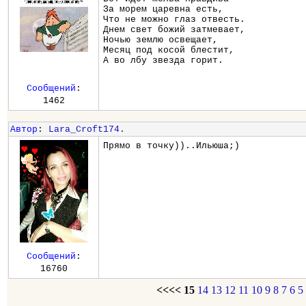
За морем царевна есть,
Что не можно глаз отвесть.
Днем свет божий затмевает,
Ночью землю освещает,
Месяц под косой блестит,
А во лбу звезда горит.
Сообщений
:
1462
Автор
:
Lara_Croft174.
Прямо в точку))..Ильюша;)
Сообщений
:
16760
<<<<
15
14
13
12
11
10
9
8
7
6
5