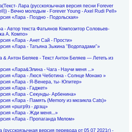
(Текст- Лара (русскоязычная версия песни Forever
ll)) - Вечно молодым - Forever Young - Axel Rudi Pell»
рсия «Лара - Поздно - Подольская»
а - Автор текста Фатьянов Композитор Соловьев-
ка А. Компо»
рсия «Лара - Анет Сай - Прости»
рсия «Лара - Татьяна Зыкина "Водопадами"»
 & Антон Беляев - Текст Антон Беляев — Лететь из
рсия «Лара&Элина - Чага - Научи меня ...»
рсия «Лара - Люся Чеботина - Солнце Монако »
рсия «Лара - Я-Венера, ты- Юпитер»
рсия «Лара - Гаджет»
рсия «Лара - Секунды- Арбенина»
рсия «Лара - Память (Memory из мюзикла Cats)»
рсия «ршгр9з - дрзщ»
рсия «Лара - Жди меня...»
ерсия «Лара - Пропаганда Мелом»
 (русскоязычная версия перевода от 05 07 2021г) -