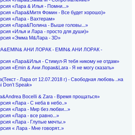
рсия «Лара & Илья - Помни...»
рсия «Лара&Митя Фомин - Все будет хорошо)»
рсия «Лара - Вахтерам»
рсия «Лара&Полина - Выше головы...»
рсия «Илья и Лара - просто для души)»
ерсия «Эмма М&Лара - 3D»
РА&EMIN& АНИ ЛОРАК - EMIN& АНИ ЛОРАК -
рсия «Лара&Илья - Стимул-Я тебя никому не отдам»
рсия «Emin & Ани Лорак&Lara - Я не могу сказать»
Текст - Лара от 12.07.2018 г) - Свободная любовь ..на
i Don't Speak»
&Andrea Bocelli & Zara - Время прощаться»
рсия «Лара - С неба в небо..»
рсия «Лара - Мир без любви...»
рсия «Лара - все равно...»
рсия «Лара - Глупые мечты.»
рсия « Лара - Мне говорят..»