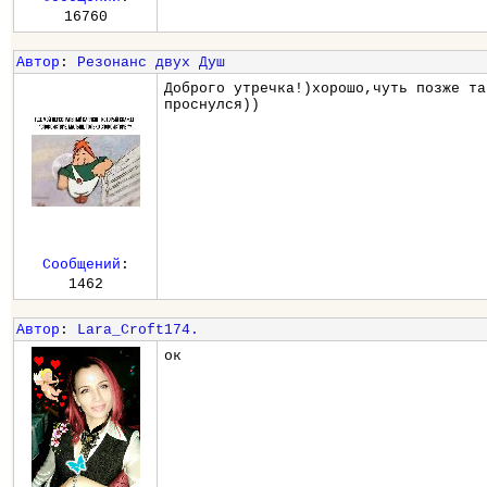
16760
Автор
:
Резонанс двух Душ
Доброго утречка!)хорошо,чуть позже та
проснулся))
Сообщений
:
1462
Автор
:
Lara_Croft174.
ок