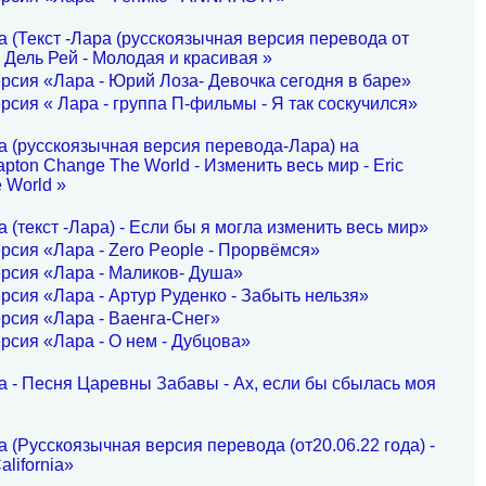
 (Текст -Лара (русскоязычная версия перевода от
а Дель Рей - Молодая и красивая »
рсия «Лара - Юрий Лоза- Девочка сегодня в баре»
рсия « Лара - группа П-фильмы - Я так соскучился»
а (русскоязычная версия перевода-Лара) на
pton Change The World - Изменить весь мир - Eric
 World »
 (текст -Лара) - Если бы я могла изменить весь мир»
рсия «Лара - Zero People - Прорвёмся»
рсия «Лара - Маликов- Душа»
рсия «Лара - Артур Руденко - Забыть нельзя»
рсия «Лара - Ваенга-Снег»
рсия «Лара - О нем - Дубцова»
а - Песня Царевны Забавы - Ах, если бы сбылась моя
 (Русскоязычная версия перевода (от20.06.22 года) -
alifornia»