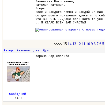
Валентина Николаевеа,
Наталия латания,
Игорь...
Всех и каждого помню и каждый из Вас 
со дня моего появления здесь и по сей
что ВЫ ЕСТЬ!...Даже если кого то уже 
...Я ЖЕЛАЮ ВСЕМ ВАМ СЧАСТЬЯ!
<<<<
15
14
13
12
11
10
9
8
7
6
5
Автор
:
Резонанс двух Душ
Хорошо Лар,спасибо.
Сообщений
:
1462