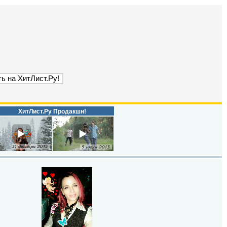
ХитЛист.Ру Продакшн!