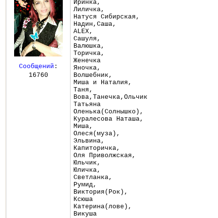
Иринка,
Лиличка,
Натуся Сибирская,
Надин,Саша,
ALEХ,
Сашуля,
Валюшка,
Торичка,
Женечка
Сообщений
:
Яночка,
16760
Волшебник,
Миша и Наталия,
Таня,
Вова,Танечка,Ольчик
Татьяна
Оленька(Солнышко),
Куралесова Наташа,
Миша,
Олеся(муза),
Эльвина,
Капиторичка,
Оля Приволжская,
Юльчик,
Юличка,
Светланка,
Румид,
Виктория(Рок),
Ксюша
Катерина(лове),
Викуша