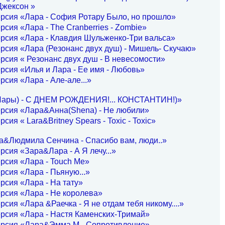
Джексон »
рсия «Лара - София Ротару Было, но прошло»
рсия «Лара - The Cranberries - Zombie»
рсия «Лара - Клавдия Шульженко-Три вальса»
рсия «Лара (Резонанс двух душ) - Мишель- Скучаю»
рсия « Резонанс двух душ - В невесомости»
рсия «Илья и Лара - Ее имя - Любовь»
рсия «Лара - Але-але...»
 Лары) - С ДНЕМ РОЖДЕНИЯ!... КОНСТАНТИН!)»
ерсия «Лара&Анна(Shena) - Не любили»
сия « Lara&Britney Spears - Toxic - Toxic»
а&Людмила Сенчина - Спасибо вам, люди..»
рсия «Зара&Лара - А Я лечу...»
рсия «Лара - Touch Me»
рсия «Лара - Пьяную...»
рсия «Лара - На тату»
рсия «Лара - Не королева»
рсия «Лара &Раечка - Я не отдам тебя никому....»
рсия «Лара - Настя Каменских-Тримай»
ерсия «Лара&Эмма M - Cопротивление»