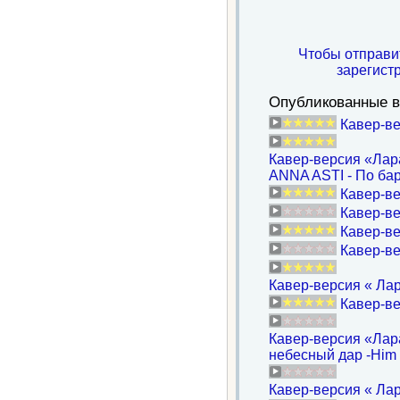
Чтобы отправи
зарегист
Опубликованные в
Кавер-ве
Кавер-версия «Лара н
ANNA ASTI - По ба
Кавер-ве
Кавер-ве
Кавер-ве
Кавер-ве
Кавер-версия « Лар
Кавер-ве
Кавер-версия «Лара
небесный дар -Him -
Кавер-версия « Лар