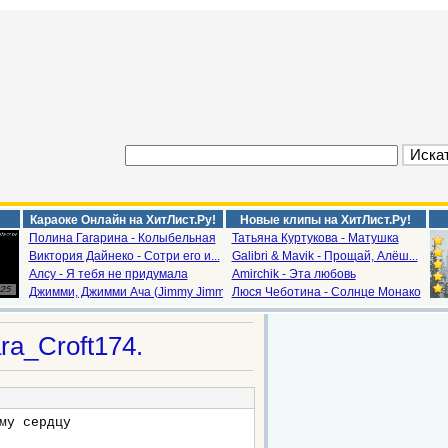
Караоке Онлайн на ХитЛист.Ру!
Новые клипы на ХитЛист.Ру!
Полина Гагарина - Колыбельная
Татьяна Куртукова - Матушка
Виктория Дайнеко - Сотри его и...
Galibri & Mavik - Прощай, Алёш...
Алсу - Я тебя не придумала
Amirchik - Эта любовь
Джимми, Джимми Ача (Jimmy Jimm...
Люся Чеботина - Солнце Монако
ra_Croft174.
му сердцу