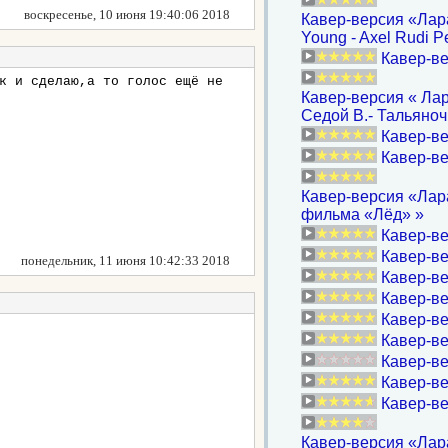
воскресенье, 10 июня 19:40:06 2018
Кавер-версия «Лара
Young - Axel Rudi Pe
Кавер-ве
к и сделаю,а то голос ещё не
Кавер-версия « Лар
Седой В.- Тальяноч
Кавер-ве
Кавер-ве
Кавер-версия «Лара
фильма «Лëд» »
Кавер-ве
Кавер-ве
понедельник, 11 июня 10:42:33 2018
Кавер-ве
Кавер-ве
Кавер-ве
Кавер-ве
Кавер-ве
Кавер-ве
Кавер-в
Кавер-версия «Лара