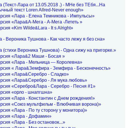
(Текст-Лара от 13.05.2018 .) - МНе без ТЕбя...На
чный текст Loren Allred-Never enough»
рсия «Лара - Елена Темникова - Импульсы»
рсия «Лара&А-Мега - А-Мега -Лететь »
сия «Kim Wilde&Lara - It s Alright»
 - Вероника Тушнова - Как часто лежу я без сна»
 (стихи Вероника Тушнова) - Одна сижу на пригорке.»
рсия «Лара&2 Маши - Босая »
ерсия «Лара - Мельница — Королевна»
рсия « Лара&Земфира - Земфира - Бесконечность»
ерсия «Лара&Серебро - Сладко»
ерсия «Лара&Серебро - Ля мука любовь»
рсия «Серебро&Лара - Серебро - Песня #1»
рсия «орло - шнапгшна»
рсия «Лара - Константин с Днем рождения!»
ерсия «Союз мультфильм - Влюбчивая ворона)»
рсия «Лара - По ту сторону у монитора)»
ерсия «Лара - Дофамин»
рсия «Лара - Без остановок...»