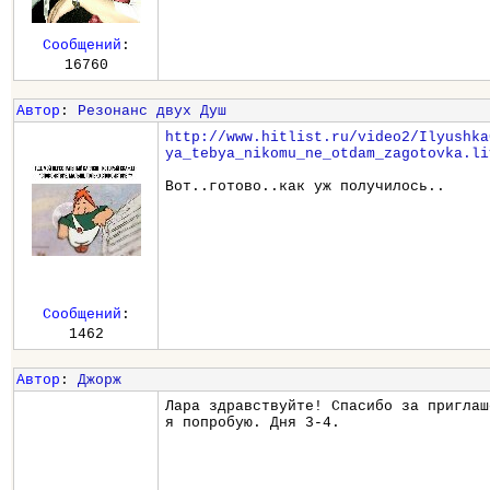
Сообщений
:
16760
Автор
:
Резонанс двух Душ
http://www.hitlist.ru/video2/Ilyushka
ya_tebya_nikomu_ne_otdam_zagotovka.li
Вот..готово..как уж получилось..
Сообщений
:
1462
Автор
:
Джорж
Лара здравствуйте! Спасибо за приглаш
я попробую. Дня 3-4.