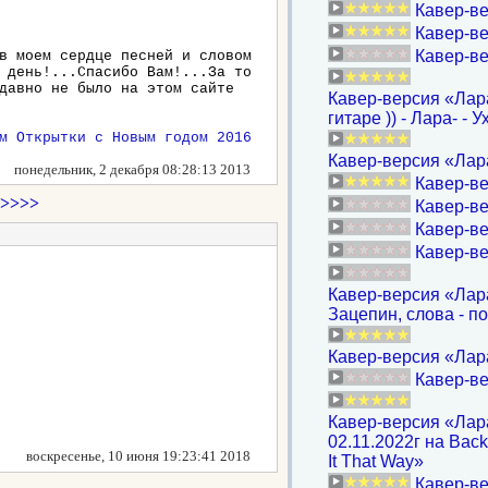
Кавер-ве
Кавер-ве
Кавер-ве
в моем сердце песней и словом
 день!...Спасибо Вам!...За то
давно не было на этом сайте
Кавер-версия «Лара
гитаре )) - Лара- - 
Кавер-версия «Лар
понедельник, 2 декабря 08:28:13 2013
Кавер-ве
>>>>
Кавер-ве
Кавер-ве
Кавер-ве
Кавер-версия «Лара
Зацепин, слова - п
Кавер-версия «Лара
Кавер-ве
Кавер-версия «Лара
02.11.2022г на Backs
воскресенье, 10 июня 19:23:41 2018
It That Way»
Кавер-ве