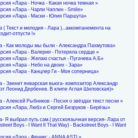
рсия «Лара - Ночка - Какая ночка темная »
рсия «Лара - Чарли Чаплин - Smile»
рсия «Лара - Маски - Юлия Паршута»
 ( Текст и мелодия - Лара )...аккомпанемента на
Уходит-отпусти !»
а - Как молоды мы были - Александра Пахмутова»
рсия «Лара - Валерия - Потеряла сердце »
рсия «Лара - Желаю счастья - Пугачева А.Б»
рсия «Лара - Небо на двоих - Зара»
рсия «Лара - Канцлер Ги - Моя соперница»
 - Звенит январская вьюга- композитор Александр
оэт Леонид Дербенев. В клипе Аглая Шиловская)»
 - Алексей Рыбников - Песня о звёздах текст песни »
рсия «Лара, Любэ и Сергей Безруков - Берёзы»
- Я выбрал путь сам.( русскоязычная версия- Лара от
treet Boys - I Want It That Way) - Backstreet Boys - I Want
рсия «Лара - Феникс - ANNA ASTI »