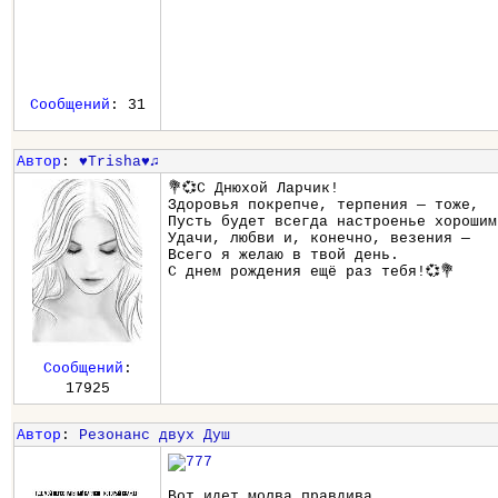
Сообщений
: 31
Автор
:
♥Trisha♥♫
💐💞С Днюхой Ларчик!
Здоровья покрепче, терпения — тоже,
Пусть будет всегда настроенье хорошим
Удачи, любви и, конечно, везения —
Всего я желаю в твой день.
С днем рождения ещё раз тебя!💞💐
Сообщений
:
17925
Автор
:
Резонанс двух Душ
Вот идет молва правдива