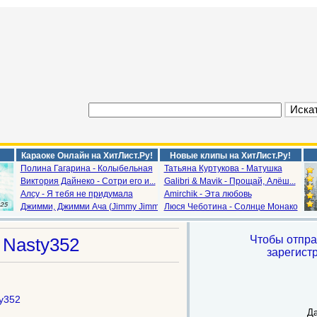
Караоке Онлайн на ХитЛист.Ру!
Новые клипы на ХитЛист.Ру!
Полина Гагарина - Колыбельная
Татьяна Куртукова - Матушка
Виктория Дайнеко - Сотри его и...
Galibri & Mavik - Прощай, Алёш...
Алсу - Я тебя не придумала
Amirchik - Эта любовь
Джимми, Джимми Ача (Jimmy Jimm...
Люся Чеботина - Солнце Монако
Чтобы отпра
а
Nasty352
зарегист
y352
Да