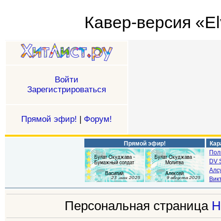
Кавер-версия «El
Войти
Зарегистрироваться
Прямой эфир!
|
Форум!
Прямой эфир!
Кар
Пол
DV S
Алс
Викт
Персональная страница
Н