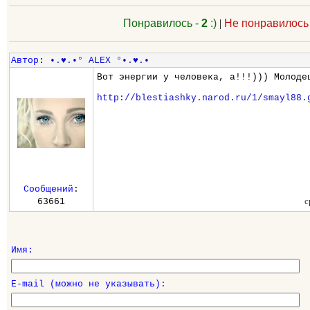
Понравилось -
2
:)
|
Не понравилось
Автор
:
•.♥.•° ALEX °•.♥.•
Вот энергии у человека, а!!!))) Молоде
http://blestiashky.narod.ru/1/smayl88.
Сообщений
:
с
63661
Имя:
E-mail (можно не указывать):