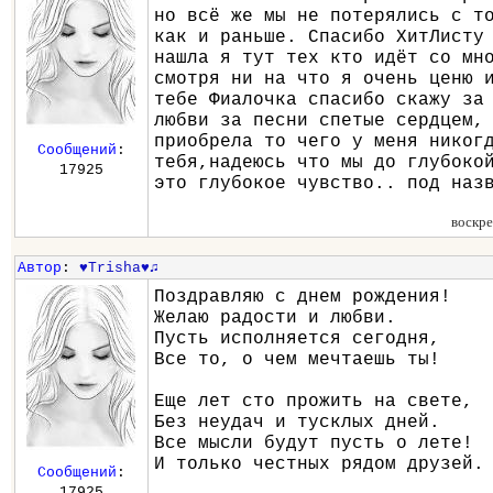
но всё же мы не потерялись с т
как и раньше. Спасибо ХитЛисту
нашла я тут тех кто идёт со мн
смотря ни на что я очень ценю 
тебе Фиалочка спасибо скажу за
любви за песни спетые сердцем,
приобрела то чего у меня никог
Сообщений
:
тебя,надеюсь что мы до глубоко
17925
это глубокое чувство.. под наз
воскре
Автор
:
♥Trisha♥♫
Поздравляю с днем рождения!
Желаю радости и любви.
Пусть исполняется сегодня,
Все то, о чем мечтаешь ты!
Еще лет сто прожить на свете,
Без неудач и тусклых дней.
Все мысли будут пусть о лете!
И только честных рядом друзей.
Сообщений
:
17925