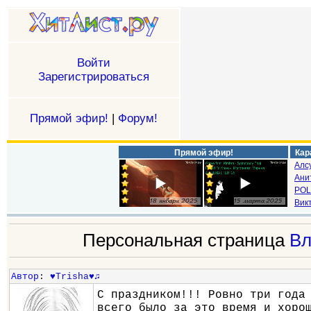
Войти
Зарегистрироваться
Прямой эфир!
|
Форум!
Прямой эфир!
Кар
Алс
Ани
POL
Викт
Персональная страница
Вл
Автор
:
♥Trisha♥♫
С праздником!!! Ровно три года
всего было за это время и хоро