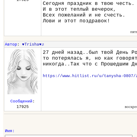
Сегодня праздник в твою честь.
И в этот теплый вечерок,
Всех пожеланий и не счесть.
Лови и этот поздравок!
пят
Автор
:
♥Trisha♥♫
27 дней назад..был твой День Р
то потерялась я, но как говоря
никогда..Так что с Прошедшим Д
https://www.hitlist.ru/u/tanysha-0807/
Сообщений
:
воскре
17925
Имя: