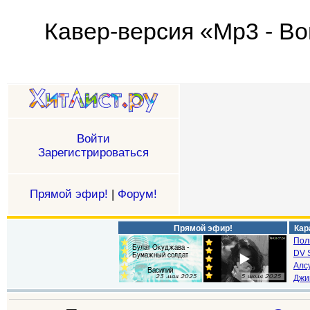
Кавер-версия «Mp3 - Вой
Войти
Зарегистрироваться
Прямой эфир!
|
Форум!
Прямой эфир!
Кар
Пол
DV S
Алс
Джи