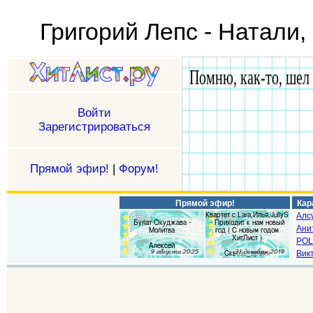
Григорий Лепс - Натали,
Войти
Зарегистрироваться
Прямой эфир!
|
Форум!
Прямой эфир!
Кар
Алс
Ани
POL
Викт